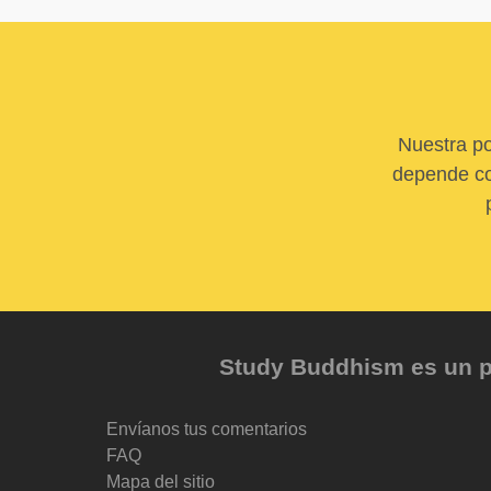
Nuestra po
depende com
Study Buddhism es un pr
Envíanos tus comentarios
FAQ
Mapa del sitio