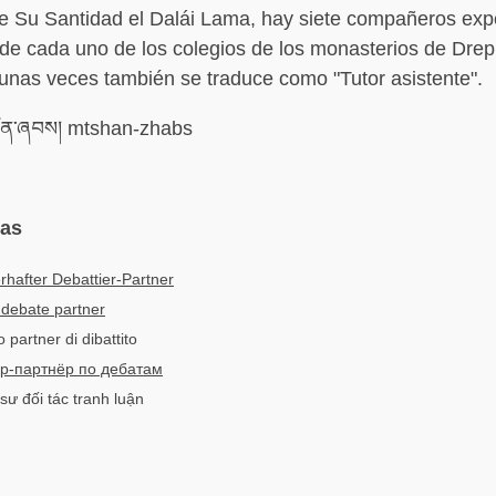
e Su Santidad el Dalái Lama, hay siete compañeros exp
de cada uno de los colegios de los monasterios de Drep
nas veces también se traduce como "Tutor asistente".
་ཞབས། mtshan-zhabs
mas
rhafter Debattier-Partner
 debate partner
 partner di dibattito
р-партнёр по дебатам
sư đối tác tranh luận