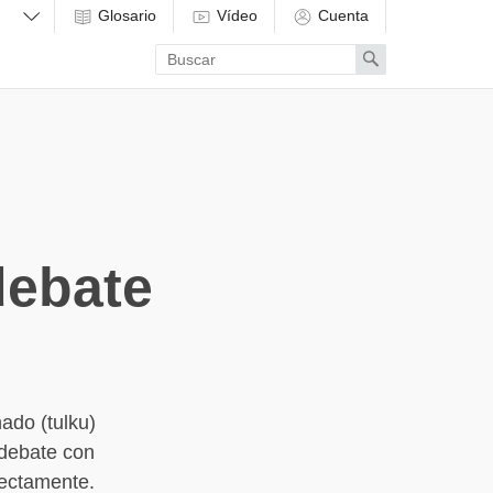
Glosario
Vídeo
Cuenta
Enter
Search
search
term
debate
ado (tulku)
 debate con
rectamente.