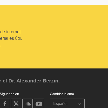
de internet
ial es útil,
.
el Dr. Alexander Berzin.
Síguenos en
Cambiar idioma
on
on
on
on
facebook
X
soundcloud
youtube