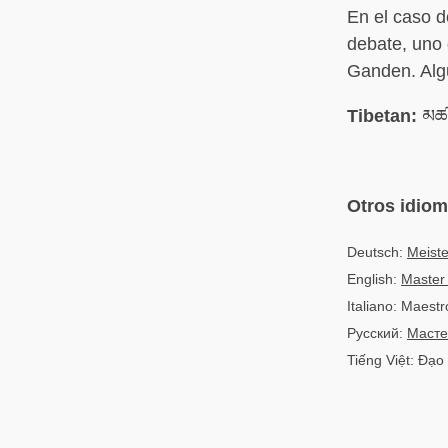
En el caso d
debate, uno 
Ganden. Algu
Tibetan:
མཚན
Otros idio
Deutsch:
Meiste
English:
Master
Italiano: Maestro
Русский:
Масте
Tiếng Việt: Đạo 