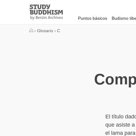
Close
Study
Buddhism
Puntos básicos
Budismo tib
Home
›
Glosario
›
C
Compa
El título d
que asiste a
el lama para