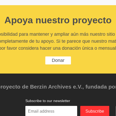
Apoya nuestro proyecto
sibilidad para mantener y ampliar aún más nuestro sitio 
pletamente de tu apoyo. Si te parece que nuestro mater
por favor considera hacer una donación única o mensual
Donar
oyecto de Berzin Archives e.V., fundada por 
Subscribe to our newsletter
Enter
Subscribe
your