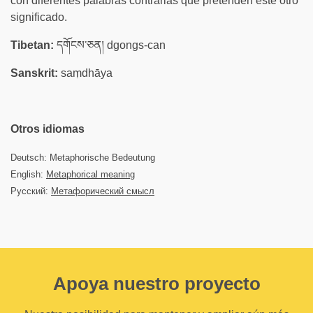
con diferentes palabras contrarias que pretenden este otro
significado.
Tibetan:
དགོངས་ཅན། dgongs-can
Sanskrit:
saṃdhāya
Otros idiomas
Deutsch: Metaphorische Bedeutung
English:
Metaphorical meaning
Русский:
Метафорический смысл
Apoya nuestro proyecto