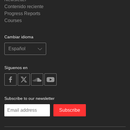
Contenido reciente
Progress Reports
Courses
Cambiar idioma
Síguenos en
on
on
on
on
facebook
X
soundcloud
youtube
Subscribe to our newsletter
Enter
Subscribe
your
email