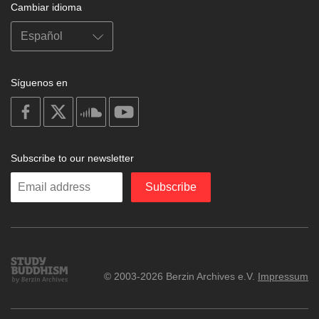
Cambiar idioma
Síguenos en
on
on
on
on
facebook
X
soundcloud
youtube
Subscribe to our newsletter
Enter
Subscribe
your
email
Study
© 2003-2026 Berzin Archives e.V.
Impressum
Buddhism
Home