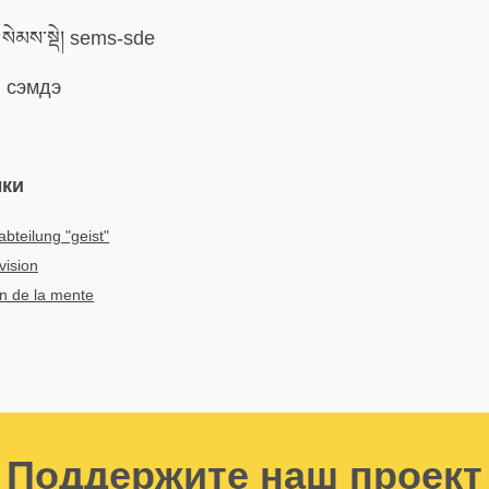
སེམས་སྡེ། sems-sde
:
сэмдэ
ыки
]abteilung "geist"
vision
ón de la mente
Поддержите наш проект