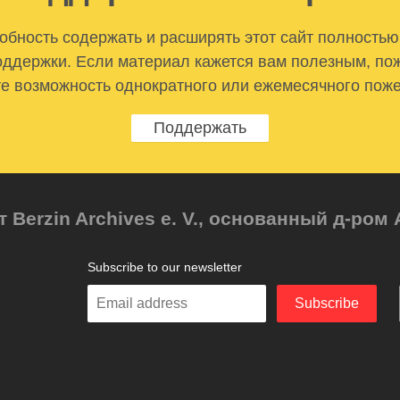
бность содержать и расширять этот сайт полностью
ддержки. Если материал кажется вам полезным, по
е возможность однократного или ежемесячного пож
Поддержать
т Berzin Archives e. V., основанный д-ро
Subscribe to our newsletter
Enter
Subscribe
your
email