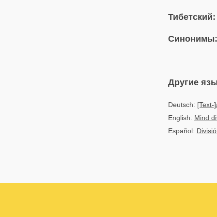
Тибетский:
Синонимы
Другие яз
Deutsch:
[Text-
English:
Mind di
Español:
Divisi