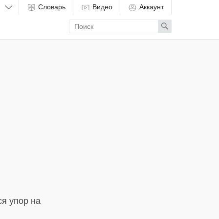
Словарь
Видео
Аккаунт
Enter
Search
search
term
ся упор на