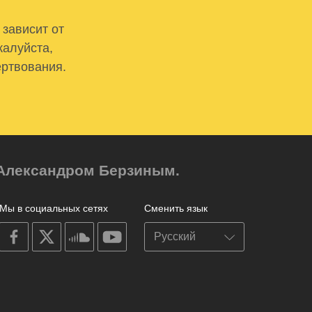
 зависит от
жалуйста,
ертвования.
м Александром Берзиным.
Мы в социальных сетях
Сменить язык
on
on
on
on
facebook
X
soundcloud
youtube