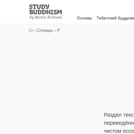
Close
Study
Buddhism
Основы
Тибетский буддиз
Home
›
Словарь
›
Р
Раздел текс
переведённы
чистом осоз