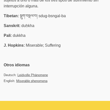
sujetos a uno o más de los tres tipos de sufrimiento sin
interrupción alguna.
Tibetan:
སྡུག་བསྔལ་བ། sdug-bsngal-ba
Sanskrit:
duḥkha
Pali:
dukkha
J. Hopkins:
Miserable; Suffering
Otros idiomas
Deutsch:
Leidvolle Phänomene
English:
Miserable phenomena