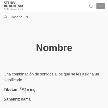
Close
Study
Buddhism
Home
›
Glosario
›
N
Nombre
Una combinación de sonidos a los que se les asigna un
significado.
Tibetan:
མིང་། ming
Sanskrit:
nāma