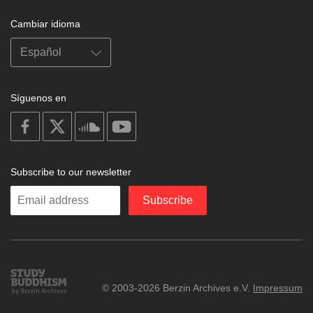
Cambiar idioma
Síguenos en
on
on
on
on
facebook
X
soundcloud
youtube
Subscribe to our newsletter
Enter
Subscribe
your
email
Study
© 2003-2026 Berzin Archives e.V.
Impressum
Buddhism
Home