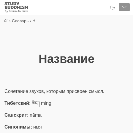
Close
Study
Buddhism
Home
›
Словарь
›
Н
Название
Сочетание звуков, которым присвоен смысл.
Тибетский:
མིང་། ming
Санскрит:
nāma
Синонимы:
имя