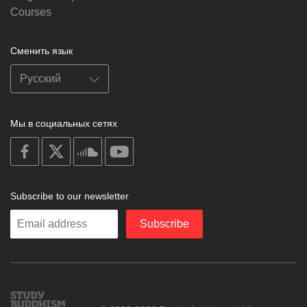
Courses
Сменить язык
Мы в социальных сетях
on
on
on
on
facebook
X
soundcloud
youtube
Subscribe to our newsletter
Enter
Subscribe
your
email
Study