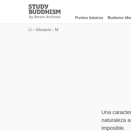
Close
Study
Buddhism
Puntos básicos
Budismo tib
Home
›
Glosario
›
M
Una caracter
naturaleza a
imposible.