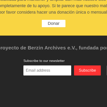
pletamente de tu apoyo. Si te parece que nuestro mater
por favor considera hacer una donación única o mensual
Donar
oyecto de Berzin Archives e.V., fundada por 
Subscribe to our newsletter
Enter
Subscribe
your
email