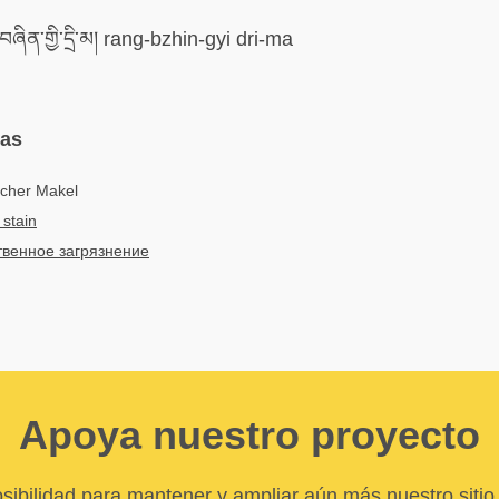
ཞིན་གྱི་དྲི་མ། rang-bzhin-gyi dri-ma
mas
icher Makel
 stain
твенное загрязнение
Apoya nuestro proyecto
sibilidad para mantener y ampliar aún más nuestro sitio 