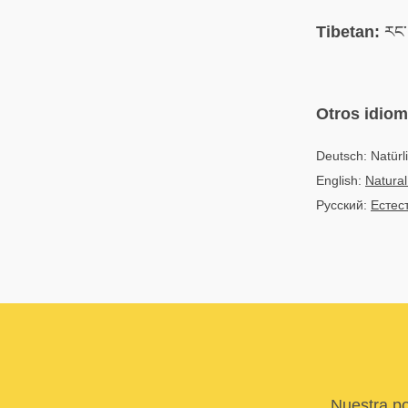
Tibetan:
རང་བ
Otros idio
Deutsch: Natürl
English:
Natural
Русский:
Естес
Nuestra po