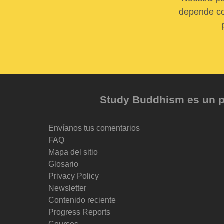
depende com
Study Buddhism es un pr
Envíanos tus comentarios
FAQ
Mapa del sitio
Glosario
Privacy Policy
Newsletter
Contenido reciente
Progress Reports