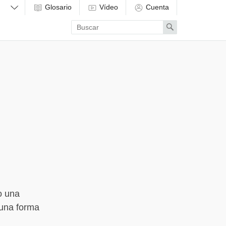
Glosario
Vídeo
Cuenta
Enter
Search
search
term
o una
 una forma