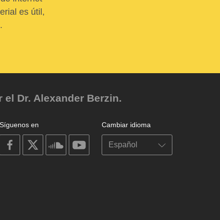
ial es útil,
.
el Dr. Alexander Berzin.
Síguenos en
Cambiar idioma
on
on
on
on
facebook
X
soundcloud
youtube