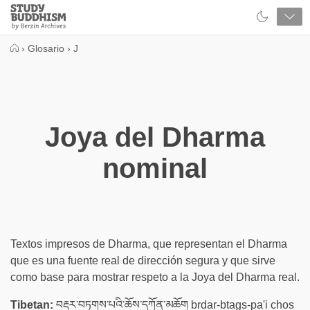
Close
Study
Buddhism
Home
›
Glosario
›
J
Joya del Dharma
nominal
Textos impresos de Dharma, que representan el Dharma
que es una fuente real de dirección segura y que sirve
como base para mostrar respeto a la Joya del Dharma real.
Tibetan:
བརྡར་བཏགས་པའི་ཆོས་དཀོན་མཆོག brdar-btags-pa'i chos