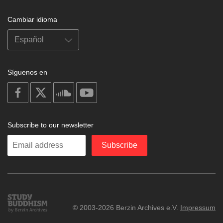
Cambiar idioma
Síguenos en
on
on
on
on
facebook
X
soundcloud
youtube
Subscribe to our newsletter
Enter
Subscribe
your
email
Study
© 2003-2026 Berzin Archives e.V.
Impressum
Buddhism
Home