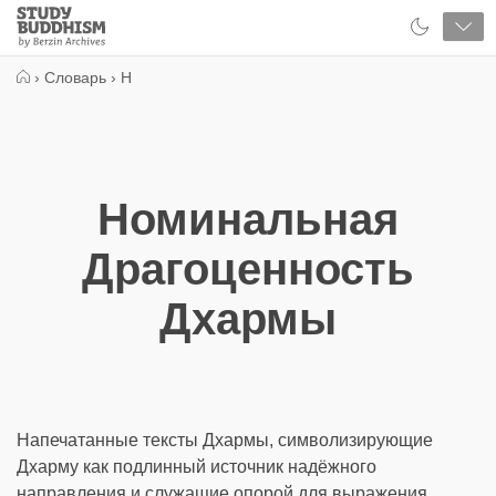
Close
Study
Buddhism
Home
›
Словарь
›
Н
Номинальная
Драгоценность
Дхармы
Напечатанные тексты Дхармы, символизирующие
Дхарму как подлинный источник надёжного
направления и служащие опорой для выражения