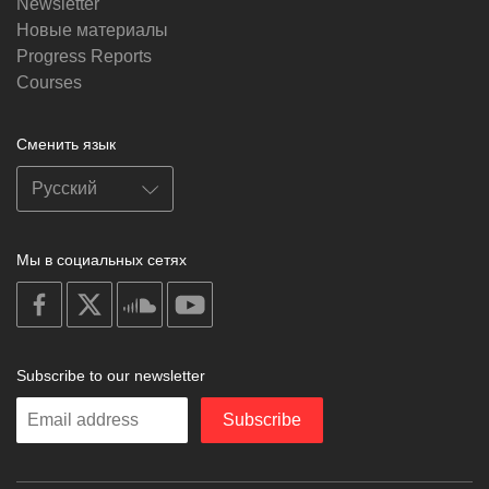
Newsletter
Новые материалы
Progress Reports
Courses
Сменить язык
Мы в социальных сетях
on
on
on
on
facebook
X
soundcloud
youtube
Subscribe to our newsletter
Enter
Subscribe
your
email