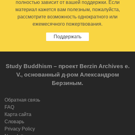
полностью зависит от вашей поддержки. Если
материал кажется вам полезным, пожалуйста,
рассмотрите возможность однократного или
ежемесячного пожертвования.
Поддержать
Study Buddhism – проект Berzin Archives e.
V., основанный д-ром Александром
Берзиным.
Обратная связь
FAQ
Карта сайта
Словарь
Privacy Policy