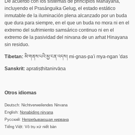
De acuerdo con los sistemas de principios Mahayana,
incluyendo el Prasánguika Gelug, el estado estático
inmutable de la iluminación plena alcanzado por un buda
que dura para siempre, en el que un buda no mora ni en el
extremo del sufrimiento samsárico continuo ni en el
extremo de la pasividad del nirvana de un arhat Hinayana
sin residuo.
Tibetan:
མི་གནས་པའི་མྱ་ངན་འདས། mi-gnas-pa'i mya-ngan 'das
Sanskrit:
apratiṣṭhitanirvāṇa
Otros idiomas
Deutsch: Nichtverweilendes Nirvana
English:
Nonabiding nirvana
Русский:
Непребывающая нирвана
Tiếng Việt: Vô trụ xứ niết bàn