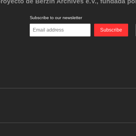
oyecto de Berzin Archives e.V., fundada por 
Subscribe to our newsletter
Enter
Subscribe
your
email