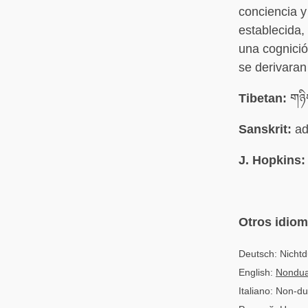
conciencia 
establecida,
una cognició
se derivaran
Tibetan:
གཉི
Sanskrit:
ad
J. Hopkins:
Otros idio
Deutsch: Nichtd
English:
Nondua
Italiano: Non-d