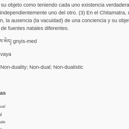
y su objeto como teniendo cada uno existencia verdade
 independientemente uno del otro. (3) En el Chitamatra, 
n, la ausencia (la vacuidad) de una conciencia y su obje
 de fuentes natales diferentes.
ས་མེད། gnyis-med
vaya
Non-duality; Non-dual; Non-dualistic
mas
ual
l
uale