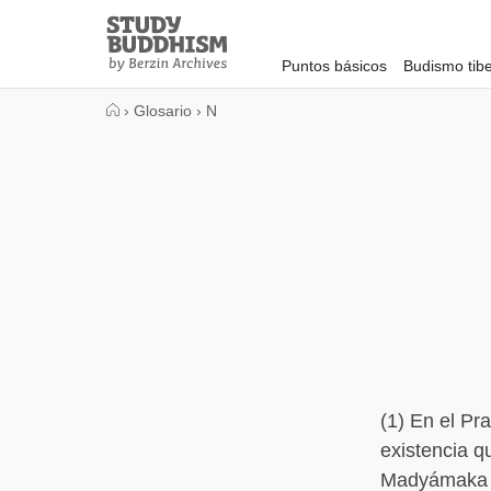
Close
Study
Buddhism
Puntos básicos
Budismo tib
Home
›
Glosario
›
N
(1) En el Pr
existencia q
Madyámaka no