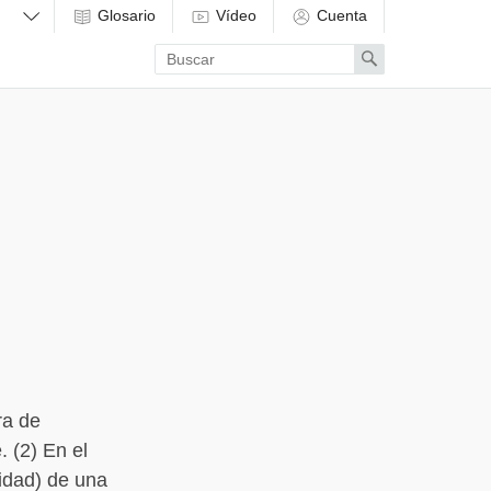
Glosario
Vídeo
Cuenta
Enter
Search
search
term
ra de
 (2) En el
idad) de una