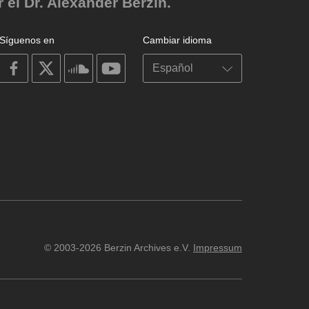
el Dr. Alexander Berzin.
Síguenos en
Cambiar idioma
on
on
on
on
facebook
X
soundcloud
youtube
© 2003-2026 Berzin Archives e.V.
Impressum