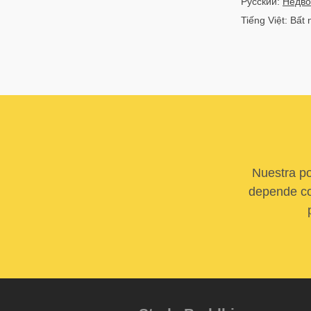
Русский:
Недво
Tiếng Việt: Bất 
Nuestra po
depende com