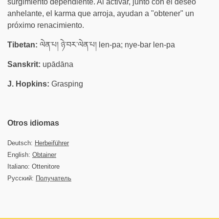
surgimiento dependiente. Al activar, junto con el deseo
anhelante, el karma que arroja, ayudan a "obtener" un
próximo renacimiento.
Tibetan:
ལེན་པ། ཉེ་བར་ལེན་པ། len-pa; nye-bar len-pa
Sanskrit:
upādāna
J. Hopkins:
Grasping
Otros idiomas
Deutsch:
Herbeiführer
English:
Obtainer
Italiano: Ottenitore
Русский:
Получатель