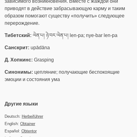
зависимого возникновения. Вместе с жаждой они
приводят в действие забрасывающую карму и таким
образом помогают существу «получить» следующее
перерождение.
Тибетский:
ལེན་པ། ཉེ་བར་ལེན་པ། len-pa; nye-bar len-pa
Санскрит:
upādāna
Д. Хопкинс:
Grasping
Синонимы:
цепляние; получающие беспокоящие
эмоции и состояния ума
Другие языки
Deutsch:
Herbeiführer
English:
Obtainer
Español:
Obtentor