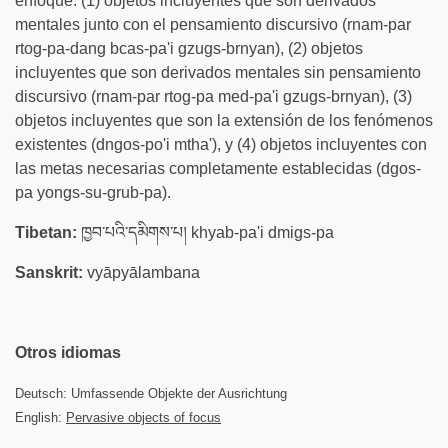
enfoque: (1) objetos incluyentes que son derivados
mentales junto con el pensamiento discursivo (rnam-par
rtog-pa-dang bcas-pa'i gzugs-brnyan), (2) objetos
incluyentes que son derivados mentales sin pensamiento
discursivo (rnam-par rtog-pa med-pa'i gzugs-brnyan), (3)
objetos incluyentes que son la extensión de los fenómenos
existentes (dngos-po'i mtha'), y (4) objetos incluyentes con
las metas necesarias completamente establecidas (dgos-
pa yongs-su-grub-pa).
Tibetan:
ཁྱབ་པའི་དམིགས་པ། khyab-pa'i dmigs-pa
Sanskrit:
vyāpyālambana
Otros idiomas
Deutsch: Umfassende Objekte der Ausrichtung
English:
Pervasive objects of focus