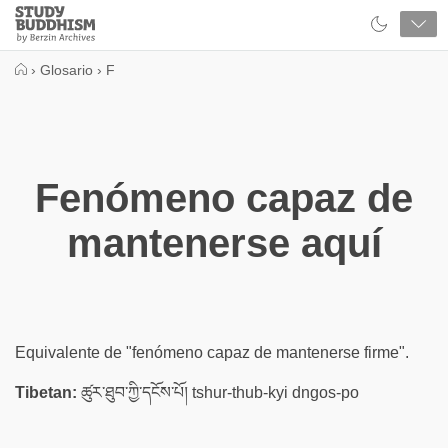
Close
Study
Buddhism
Home
›
Glosario
›
F
Fenómeno capaz de
mantenerse aquí
Equivalente de "fenómeno capaz de mantenerse firme".
Tibetan:
ཚུར་ཐུབ་ཀྱི་དངོས་པོ། tshur-thub-kyi dngos-po