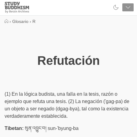
Close
Study
Buddhism
Home
›
Glosario
›
R
Refutación
(1) En la lógica budista, una falla en la tesis, razón o
ejemplo que refuta una tesis. (2) La negación ('gag-pa) de
un objeto a ser negado (dgag-bya), tal como la existencia
verdaderamente establecida.
Tibetan:
སུན་འབྱུང་བ། sun-'byung-ba