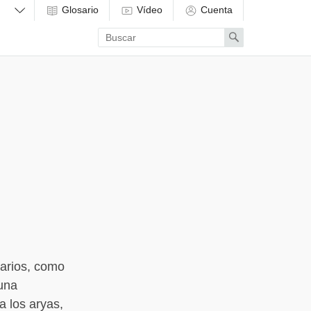
Glosario
Vídeo
Cuenta
Enter
Search
search
term
narios, como
 una
a los aryas,