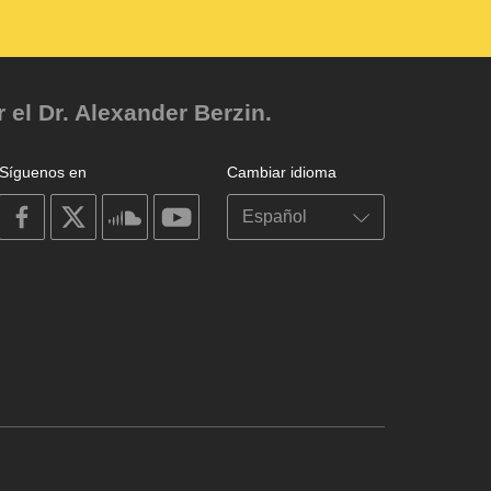
el Dr. Alexander Berzin.
Síguenos en
Cambiar idioma
on
on
on
on
facebook
X
soundcloud
youtube