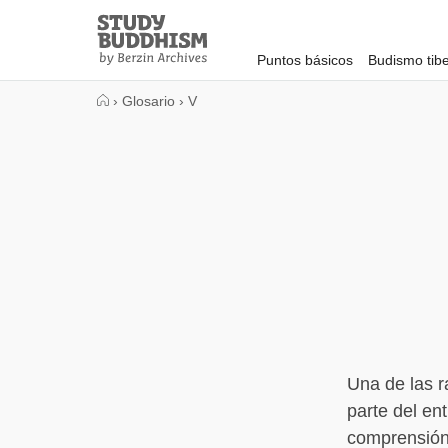
Close
Study
Buddhism
Puntos básicos
Budismo tib
Home
›
Glosario
›
V
Una de las r
parte del en
comprensión 