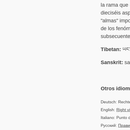
la rama que 
dieciséis as
"almas" impo
de los fenóm
subsecuente 
Tibetan:
ཡང་
Sanskrit:
sa
Otros idio
Deutsch: Rechte
English:
Right v
Italiano: Punto d
Русский:
Прави