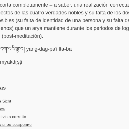
corta completamente – a saber, una realización correcta
pectos de las cuatro verdades nobles y su falta de los do
sibles (su falta de identidad de una persona y su falta d
enos) que un arya mantiene durante los periodos de log
(post-meditación).
དག་པའི་ལྟ་བ། yang-dag-pa'i lta-ba
myakdṛṣṭi
mas
 Sicht
iew
i vista corretto
льное воззрение