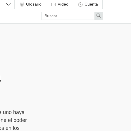
Glosario
Vídeo
Cuenta
Enter
Search
search
term
a
e uno haya
ene el poder
os en los