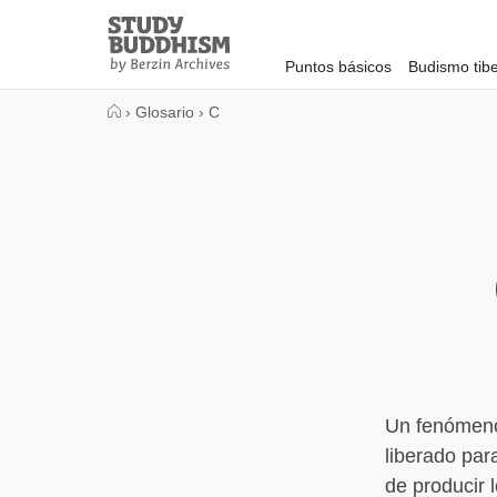
Close
Study
Buddhism
Puntos básicos
Budismo tib
Home
›
Glosario
›
C
Un fenómeno
liberado par
de producir 