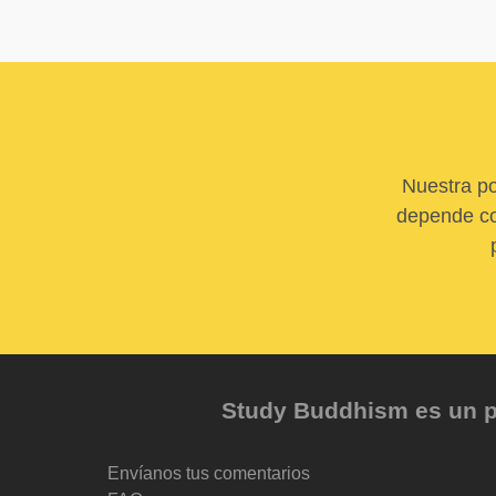
Nuestra po
depende com
Study Buddhism es un pr
Envíanos tus comentarios