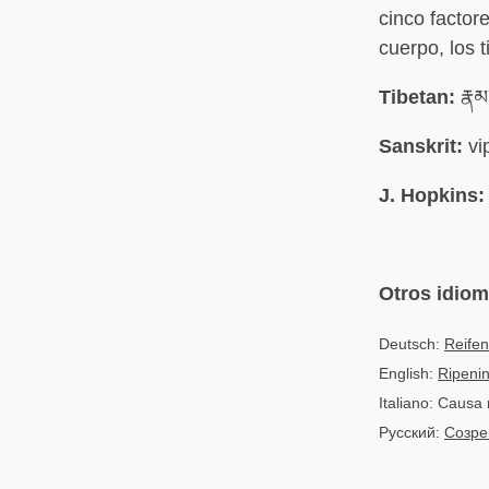
cinco factor
cuerpo, los 
Tibetan:
རྣམ་
Sanskrit:
vi
J. Hopkins:
Otros idio
Deutsch:
Reife
English:
Ripeni
Italiano: Causa
Русский:
Созре