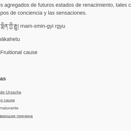
es agregados de futuros estados de renacimiento, tales 
tipos de conciencia y las sensaciones.
སྨིན་གྱི་རྒྱུ། rnam-smin-gyi rgyu
pākahetu
Fruitional cause
mas
nde Ursache
ng cause
 maturante
вающая причина