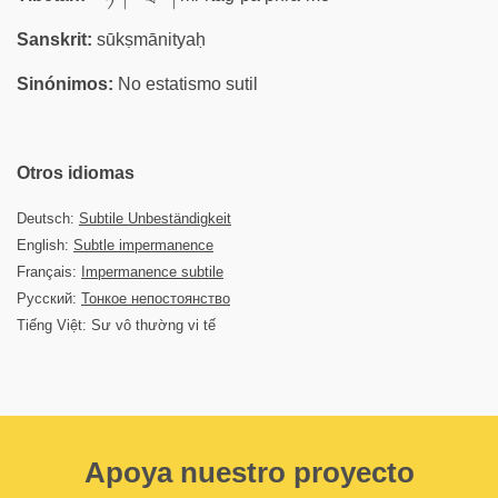
Sanskrit:
sūkṣmānityaḥ
Sinónimos:
No estatismo sutil
Otros idiomas
Deutsch:
Subtile Unbeständigkeit
English:
Subtle impermanence
Français:
Impermanence subtile
Русский:
Тонкое непостоянство
Tiếng Việt: Sư vô thường vi tế
Apoya nuestro proyecto