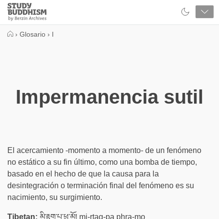
Close
Study
Buddhism
Home
›
Glosario
›
I
Impermanencia sutil
El acercamiento -momento a momento- de un fenómeno
no estático a su fin último, como una bomba de tiempo,
basado en el hecho de que la causa para la
desintegración o terminación final del fenómeno es su
nacimiento, su surgimiento.
Tibetan:
མི་རྟག་པ་ཕྲ་མོ། mi-rtag-pa phra-mo