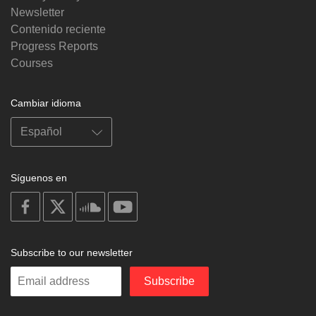
Newsletter
Contenido reciente
Progress Reports
Courses
Cambiar idioma
Síguenos en
on
on
on
on
facebook
X
soundcloud
youtube
Subscribe to our newsletter
Enter
Subscribe
your
email