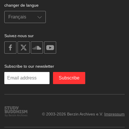
changer de langue
Suivez-nous sur
on
on
on
on
facebook
X
soundcloud
youtube
Subscribe to our newsletter
Enter
Subscribe
your
email
Study
© 2003-2026 Berzin Archives e.V.
Impressum
Buddhism
Home