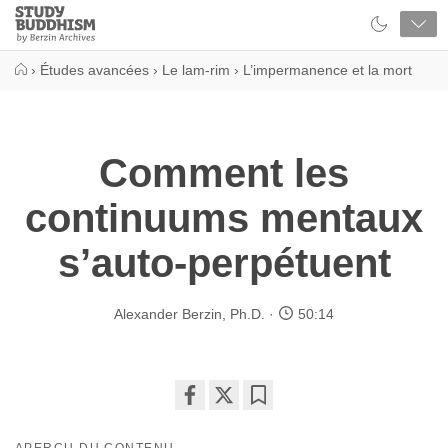
Close
Study
Buddhism
Home
›
Études avancées
›
Le lam-rim
›
L’impermanence et la mort
Comment les
continuums mentaux
s’auto-perpétuent
Alexander Berzin, Ph.D.
50:14
Share
Bookmark
on
APERÇU DU CONTENU