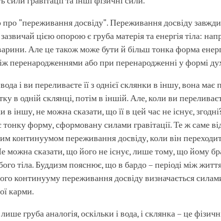
 сили гравітації та інші фізичні сили.
 про "переживання досвіду". Переживання досвіду завжд
 зазвичай цією опорою є груба матерія та енергія тіла: нап
арини. Але це також може бути й більш тонка форма енерг
іж перенародженнями або при перенародженні у формі ду
вода і ви переливаєте її з однієї склянки в іншу, вона має
ку в одній склянці, потім в іншій. Але, коли ви переливаєт
и в іншу, не можна сказати, що її в цей час не існує, згодні
 тонку форму, сформовану силами гравітації. Те ж саме ві
им континуумом переживання досвіду, коли він переходит
 Не можна сказати, що його не існує, лише тому, що йому б
убого тіла. Буддизм пояснює, що в бардо – періоді між жит
ого континууму переживання досвіду визначається силам
ої карми.
лише груба аналогія, оскільки і вода, і склянка – це фізичн