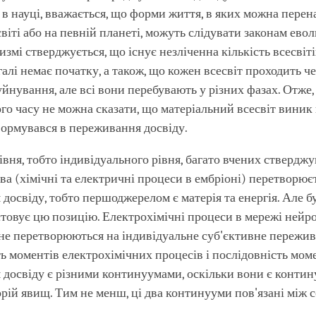
 і в науці, вважається, що форми життя, в яких можна пере
віті або на певній планеті, можуть слідувати законам евол
змі стверджується, що існує незліченна кількість всесвітів
агалі немає початку, а також, що кожен всесвіт проходить ч
уйнування, але всі вони перебувають у різних фазах. Отже,
го часу не можна сказати, що матеріальний всесвіт виник
ормувався в переживання досвіду.
вня, тобто індивідуального рівня, багато вчених ствердж
ва (хімічні та електричні процеси в ембріоні) перетворює
досвіду, тобто першоджерелом є матерія та енергія. Але б
стовує цю позицію. Електрохімічні процеси в мережі нейро
не перетворюються на індивідуальне суб'єктивне пережив
ь моментів електрохімічних процесів і послідовність мом
досвіду є різними континуумами, оскільки вони є конти
орій явищ. Тим не менш, ці два континууми пов'язані між 