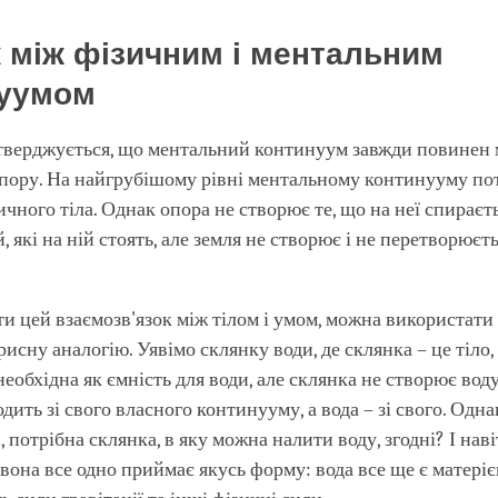
к між фізичним і ментальним
нуумом
стверджується, що ментальний континуум завжди повинен 
опору. На найгрубішому рівні ментальному континууму по
ичного тіла. Однак опора не створює те, що на неї спираєт
 які на ній стоять, але земля не створює і не перетворюєт
и цей взаємозв'язок між тілом і умом, можна використати 
рисну аналогію. Уявімо склянку води, де склянка – це тіло, 
еобхідна як ємність для води, але склянка не створює воду
дить зі свого власного континууму, а вода – зі свого. Одна
 потрібна склянка, в яку можна налити воду, згодні? І наві
 вона все одно приймає якусь форму: вода все ще є матерією