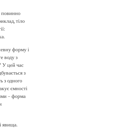
и повинно
риклад, тіло
ії:
ха.
 певну форму і
е воду з
? У цей час
дбувається з
ь з одного
ракує ємності
тями – форма
и
і явища.