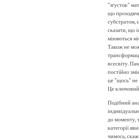
"згусток" мат
що проходяч
субстратом, 
сказати, що і
міняються міс
Також не можн
трансформаці
всесвіту. Па
постійно змі
це "щось" не 
Це ключовий
Подібний ана
індивідуальн
до моменту, 
категорії яв
чимось, скаж