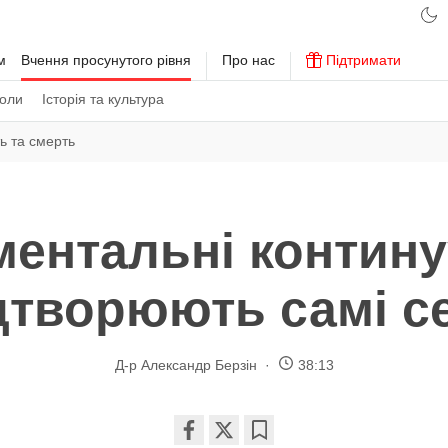
м
Вчення просунутого рівня
Про нас
Підтримати
коли
Історія та культура
ь та смерть
ментальні контин
дтворюють самі с
Д-р Александр Берзін
38:13