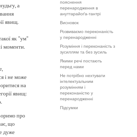
пояснення
нудьгу, а
перенародження в
ивання
ануттарайоґа-тантрі
ії явищ.
Висновок
Розвиваємо переконаність
у перенародженні
такої як "ум"
ні моменти.
Розуміння і переконаність з
зусиллям та без зусиль
Якими речі постають
перед нами
е,
Не потрібно нехтувати
ся і не може
інтелектуальним
воритися на
розумінням і
егорії явищ:
переконаністю у
перенародженні
.
Підсумки
оворимо про
чає, що
е дуже