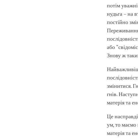
потім уважні
нудьга – на в
постійно змі
Переживання 
послідовністю
або "свідоміс
Знову ж таки
Найважливіше
послідовніст
змінитися. Г
гнів. Наступн
матерія та ен
Це насправді
ум, то маємо 
матерія та е