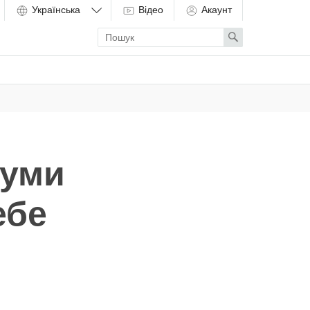
Відео
Акаунт
Enter
Search
search
term
ууми
ебе