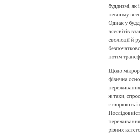
буддизмі, як
певному всес
Однак у будди
всесвітів вз
еволюції й р
безпочатково
потім трансф
Щодо мікрорі
фізична осно
переживання 
ж таки, спро
створюють і 
Послідовніст
переживання 
різних катег