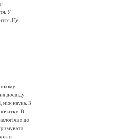
 і
тя. У
иття. Це
у ньому
ня досвіду.
 ніж наука. З
початку. В
налогічно до
дтримувати
кож в