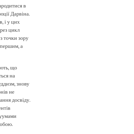
народитися в
юції Дарвіна.
, і у цих
ерез цикл
 з точки зору
 першим, а
ують, що
ться на
уддизм, знову
нів не
ання досвіду.
ентів
нуумами
собою.