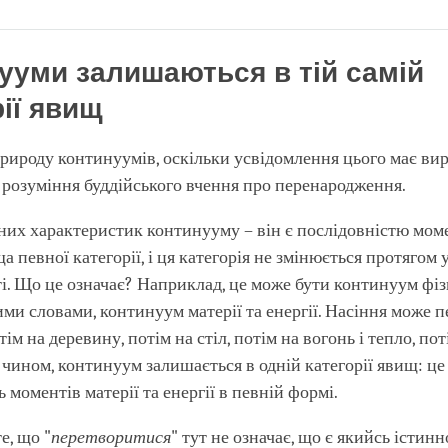
Share
Bookmark
on
facebook
ууми залишаються в тій самій
рії явищ
рироду континуумів, оскільки усвідомлення цього має ви
 розуміння буддійського вчення про перенародження.
них характеристик континууму – він є послідовністю мом
 певної категорії, і ця категорія не змінюється протягом у
і. Що це означає? Наприклад, це може бути континуум фі
ми словами, континуум матерії та енергії. Насіння може 
тім на деревину, потім на стіл, потім на вогонь і тепло, пот
 чином, континуум залишається в одній категорії явищ: це
 моментів матерії та енергії в певній формі.
е, що "
перетворитися
" тут не означає, що є якийсь істин