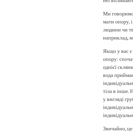
неї впливають
Ми говоримо
мати опору, і
людини чи тв
наприклад, м
Якщо у вас є 
опору: спочат
однієї склянк
вода приймає
індивідуальн
тіла в інше.
у вигляді гр
індивідуальн
індивідуальн
Звичайно, це 