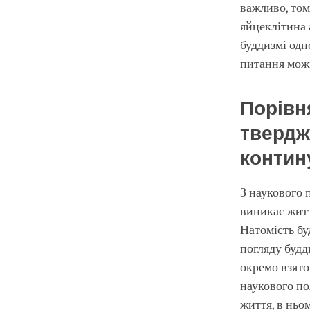
важливо, том
яйцеклітина 
буддизмі одн
питання можн
Порівн
твердж
контин
З наукового 
виникає житт
Натомість бу
погляду будд
окремо взято
наукового по
життя, в ньо