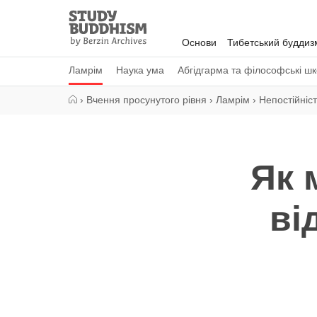
Close
Study
Buddhism
Основи
Тибетський буддиз
Home
Ламрім
Наука ума
Абгідгарма та філософські ш
›
Вчення просунутого рівня
›
Ламрім
›
Непостійніст
Як 
ві