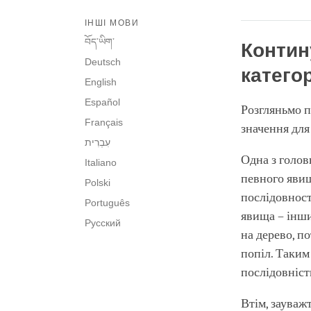
ІНШІ МОВИ
བོད་ཡིག་
Контин
Deutsch
катего
English
Español
Розгляньмо п
Français
значення для
Одна з голов
Italiano
певного явища
Polski
послідовност
Português
явища – інши
Русский
на дерево, по
попіл. Таким
послідовність
Втім, зауважт