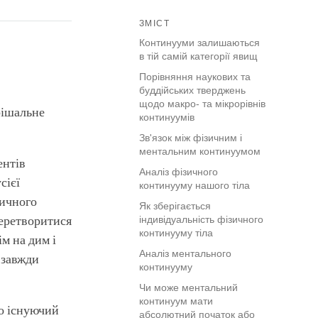
ЗМІСТ
Континууми залишаються
в тій самій категорії явищ
Порівняння наукових та
буддійських тверджень
щодо макро- та мікрорівнів
рішальне
континуумів
Зв'язок між фізичним і
ментальним континуумом
ентів
Аналіз фізичного
сієї
континууму нашого тіла
зичного
Як зберігається
перетворитися
індивідуальність фізичного
континууму тіла
ім на дим і
Аналіз ментального
 завжди
континууму
Чи може ментальний
континуум мати
но існуючий
абсолютний початок або