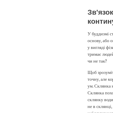
Зв'язо
конти
У буддизмі 
основу, або 
у вигляді фіз
тримає людей,
чи не так?
Щоб зрозуміт
точну, але ко
ум. Склянка н
Склянка похо
склянку води,
не в склянці,