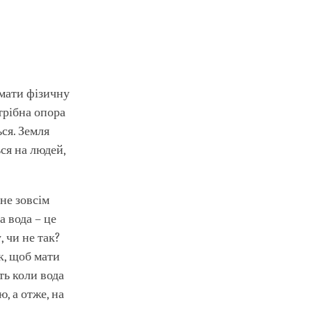
мати фізичну
трібна опора
ься. Земля
ься на людей,
не зовсім
а вода – це
, чи не так?
к, щоб мати
ть коли вода
, а отже, на