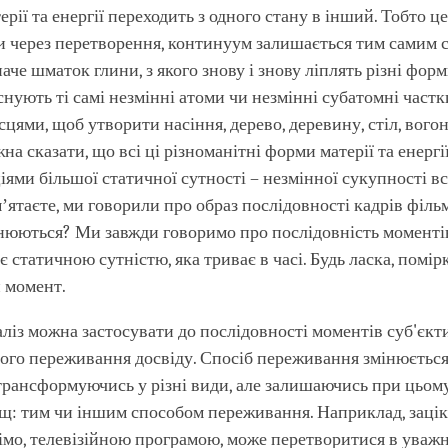
ерії та енергії переходить з одного стану в інший. Тобто це
и через перетворення, континуум залишається тим самим 
наче шматок глини, з якого знову і знову ліплять різні фор
снують ті самі незмінні атоми чи незмінні субатомні частк
цями, щоб утворити насіння, дерево, деревину, стіл, вогонь
а сказати, що всі ці різноманітні форми матерії та енергії
ями більшої статичної сутності – незмінної сукупності всі
мʼятаєте, ми говорили про образ послідовності кадрів філь
нюються? Ми завжди говоримо про послідовність моментів
є статичною сутністю, яка триває в часі. Будь ласка, помір
 момент.
ліз можна застосувати до послідовності моментів суб'єкт
ого переживання досвіду. Спосіб переживання змінюється
трансформуючись у різні види, але залишаючись при цьому
ищ: тим чи іншим способом переживання. Наприклад, зацік
імо, телевізійною програмою, може перетворитися в уважніс