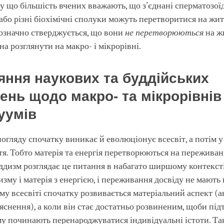
у що більшість вчених вважають, що з’єднані сперматозоїд
або різні біохімічні сполуки можуть перетворитися на жит
означно стверджується, що вони
не перетворюються
на ж
а розглянути на макро- і мікрорівні.
яння наукових та буддійських
ень щодо макро- та мікрорівнів
уумів
погляду спочатку виникає й еволюціонує всесвіт, а потім 
я. Тобто матерія та енергія перетворюються на переживан
ддизм розглядає це питання в набагато ширшому контексті,
изму і матерія з енергією, і переживання досвіду не мають 
му всесвіті спочатку розвивається матеріальний аспект (а
яснення), а коли він стає достатньо розвиненим, щоби пі
му починають перенароджуватися індивідуальні істоти. Та