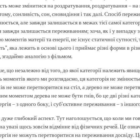
сть може змінитися на роздратування, роздратування – на 
тому, сонливість, сон, сновидіння і так далі. Спосіб переж
нюється, але завжди залишається в межах тієї самої категор
завжди залишається переживанням; хоча, як і у випадку з
 моментів матерії та енергії, не існує статичної сутності, 
ть", яка лежить в основі цього і приймає різні форми в різ
, згадаймо аналогію з фільмом.
, що незалежно від того, до якої категорії належить явищ
ь моментів якого ми розглядаємо, ця категорія не змінюєть
нів не може перетворитися на стіл, а дерево не може перет
им моментом дерева не може бути гнів, бо це дві різні кат
ергія – з одного боку, і суб'єктивне переживання – з іншого
 дуже глибокий аспект. Тут наголошується, що коли ми г
на увазі щось зовсім відмінне від фізичних речей. Це озна
нергія не можуть перетворитися на переживання досвіду. Ц