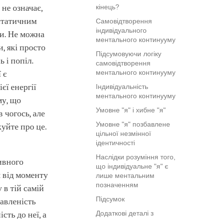
 не означає,
кінець?
статичним
Самовідтворення
індивідуального
ми. Не можна
ментального континууму
и, які просто
Підсумовуючи логіку
 і попіл.
самовідтворення
ментального континууму
 є
єї енергії
Індивідуальність
ментального континууму
му, що
Умовне "я" і хибне "я"
 чогось, але
Умовне "я" позбавлене
куйте про це.
цільної незмінної
ідентичності
Наслідки розуміння того,
ивного
що індивідуальне "я" є
 від моменту
лише ментальним
позначенням
 в тій самій
Підсумок
авленість
Додаткові деталі з
ть до неї, а