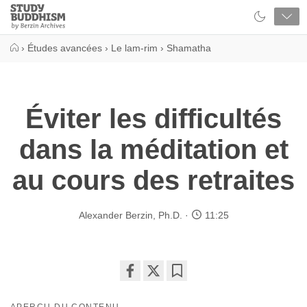
Close
Study
Buddhism
Home
›
Études avancées
›
Le lam-rim
›
Shamatha
Éviter les difficultés
dans la méditation et
au cours des retraites
Alexander Berzin, Ph.D.
11:25
Share
Bookmark
on
APERÇU DU CONTENU