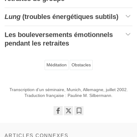
Lung
(troubles énergétiques subtils)
Les bouleversements émotionnels
pendant les retraites
Méditation
Obstacles
Transcription d’un séminaire, Munich, Allemagne, juillet 2002.
Traduction française : Pauline M. Silbermann.
Share
Bookmark
on
facebook
ARTICLES CONNEXES