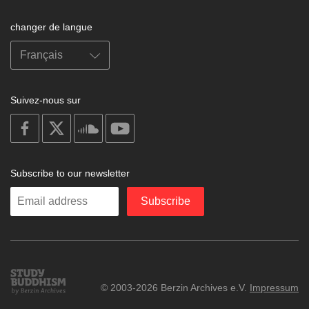
changer de langue
Suivez-nous sur
on
on
on
on
facebook
X
soundcloud
youtube
Subscribe to our newsletter
Enter
Subscribe
your
email
Study
© 2003-2026 Berzin Archives e.V.
Impressum
Buddhism
Home