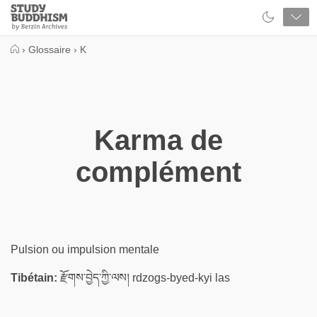
Close
Study
Buddhism
Home
›
Glossaire
›
K
Karma de
complément
Pulsion ou impulsion mentale
Tibétain:
རྫོགས་བྱེད་ཀྱི་ལས། rdzogs-byed-kyi las