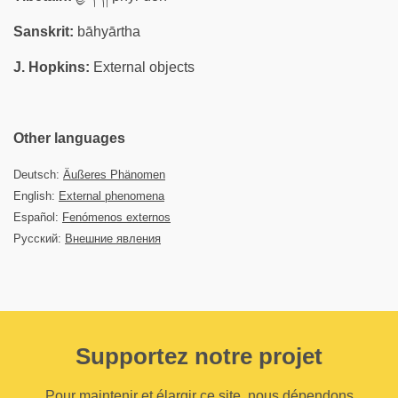
Sanskrit:
bāhyārtha
J. Hopkins:
External objects
Other languages
Deutsch:
Äußeres Phänomen
English:
External phenomena
Español:
Fenómenos externos
Русский:
Внешние явления
Supportez notre projet
Pour maintenir et élargir ce site, nous dépendons