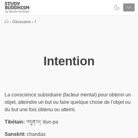
Close
Study
Buddhism
Home
›
Glossaire
›
I
Intention
La conscience subsidiaire (facteur mental) pour obtenir un
objet, atteindre un but ou faire quelque chose de l'objet ou
du but une fois obtenu ou atteint.
Tibétain:
འདུན་པ། 'dun-pa
Sanskrit:
chandas