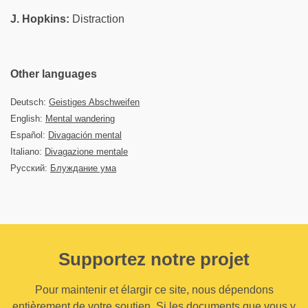
J. Hopkins:
Distraction
Other languages
Deutsch:
Geistiges Abschweifen
English:
Mental wandering
Español:
Divagación mental
Italiano:
Divagazione mentale
Русский:
Блуждание ума
Supportez notre projet
Pour maintenir et élargir ce site, nous dépendons
entièrement de votre soutien. Si les documents que vous y