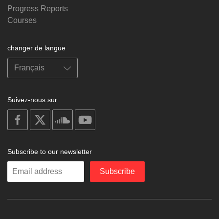
Progress Reports
Courses
changer de langue
Suivez-nous sur
on
on
on
on
facebook
X
soundcloud
youtube
Subscribe to our newsletter
Enter
Subscribe
your
email