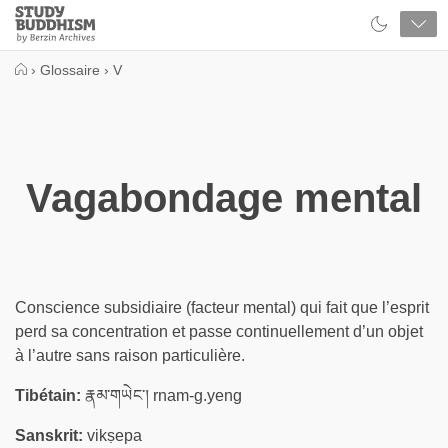
Close
Study
Buddhism
Home
›
Glossaire
›
V
Vagabondage mental
Conscience subsidiaire (facteur mental) qui fait que l’esprit
perd sa concentration et passe continuellement d’un objet
à l’autre sans raison particulière.
Tibétain:
རྣམ་གཡེང་། rnam-g.yeng
Sanskrit:
vikṣepa