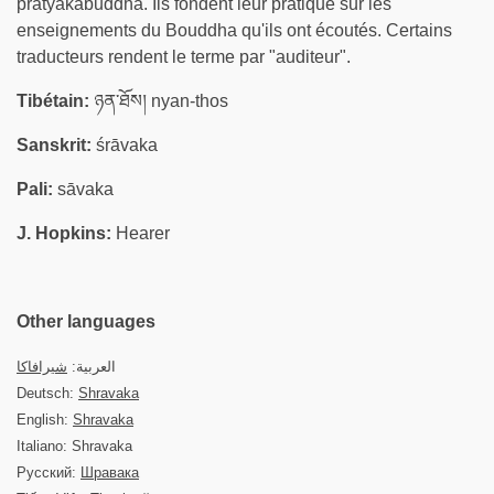
pratyakabuddha. Ils fondent leur pratique sur les
enseignements du Bouddha qu'ils ont écoutés. Certains
traducteurs rendent le terme par "auditeur".
Tibétain:
ཉན་ཐོས། nyan-thos
Sanskrit:
śrāvaka
Pali:
sāvaka
J. Hopkins:
Hearer
Other languages
العربية:
شيرافاكا
Deutsch:
Shravaka
English:
Shravaka
Italiano: Shravaka
Русский:
Шравака