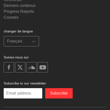
Derniers contenus
Progress Reports
Courses
changer de langue
Suivez-nous sur
on
on
on
on
facebook
X
soundcloud
youtube
Subscribe to our newsletter
Enter
Subscribe
your
email