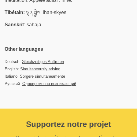
méditation. Appelé aussi : inné.
Tibétain:
ལྷན་སྐྱེས། lhan-skyes
Sanskrit:
sahaja
Other languages
Deutsch:
Gleichzeitiges Auftreten
English:
Simultaneously arising
Italiano: Sorgere simultaneamente
Русский:
Одновременно возникающий
Supportez notre projet