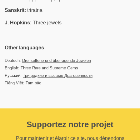
Sanskrit:
triratna
J. Hopkins:
Three jewels
Other languages
Deutsch:
Drei seltene und überragende Juwelen
English:
Three Rare and Supreme Gems
Русский:
Три редкие и высшие Драгоценности
Tiếng Việt: Tam bảo
Supportez notre projet
Pour maintenir et élargir ce site, nous dépendons