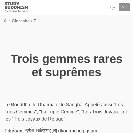
Close
Study
Buddhism
Home
›
Glossaire
›
T
Trois gemmes rares
et suprêmes
Le Bouddha, le Dharma et le Sangha. Appelé aussi "Les
Trois Gemmes", "La Triple Gemme", "Les Trois Joyaux", et
les "Trois Joyaux de Refuge".
Tibétain:
དཀོན་མཆོག་གསུམ། dkon-mchog gsum