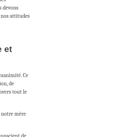
s devons
nos attitudes
 et
uanimité. Ce
ion, de
nvers tout le
é notre mère
 conscient de