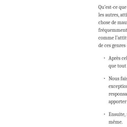
Qu’est-ce que
les autres, at
chose de mauva
fréquemment, 
comme l’attit
de ces genres
Après ce
que tout 
Nous fai
exception
responsab
apporter
Ensuite, 
même.