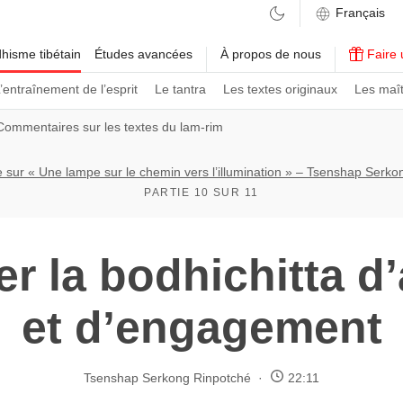
hisme tibétain
Études avancées
À propos de nous
Faire 
’entraînement de l’esprit
Le tantra
Les textes originaux
Les maît
Commentaires sur les textes du lam-rim
sur « Une lampe sur le chemin vers l’illumination » – Tsenshap Serk
PARTIE 10 SUR 11
r la bodhichitta d’
et d’engagement
Tsenshap Serkong Rinpotché
22:11