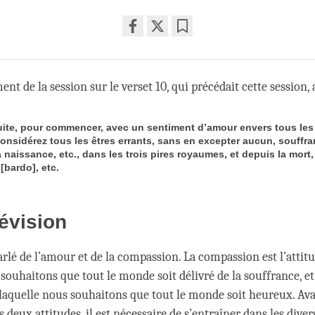
Share
Bookmark
on
facebook
ent de la session sur le verset 10, qui précédait cette session, 
uite, pour commencer, avec un sentiment d’amour envers tous les
considérez tous les êtres errants, sans en excepter aucun, souffra
 naissance, etc., dans les trois pires royaumes, et depuis la mort,
 [bardo], etc.
évision
rlé de l’amour et de la compassion. La compassion est l’attit
 souhaitons que tout le monde soit délivré de la souffrance, et
r laquelle nous souhaitons que tout le monde soit heureux. Av
 deux attitudes, il est nécessaire de s’entraîner dans les diver