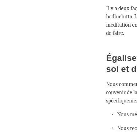
Il y a deux fa
bodhichitta. 
méditation en 
de faire.
Égalise
soi et d
Nous commenço
souvenir de la
spécifiquemen
Nous méd
Nous rec