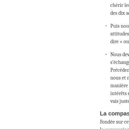
chérir le
des dix a
Puis nou
attitude
dire « o
Nous dev
s’échang
Précédem
nous et 
manière 
intérêts 
vais jus
La compas
Fondée sur ce