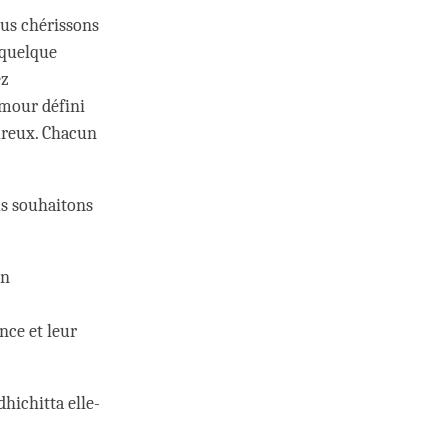
ous chérissons
i quelque
ez
amour défini
ureux. Chacun
us souhaitons
on
nce et leur
dhichitta elle-