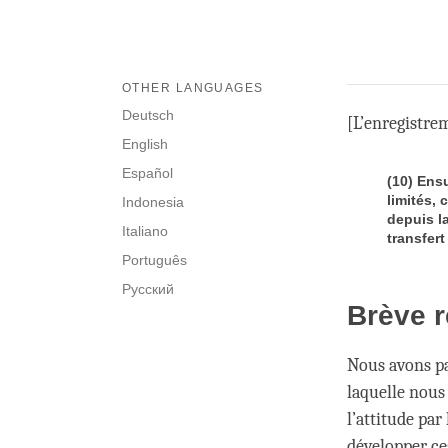
OTHER LANGUAGES
Deutsch
[L’enregistrem
English
Español
(10) Ens
limités, 
Indonesia
depuis la
Italiano
transfert
Português
Русский
Brève r
Nous avons pa
laquelle nous
l’attitude pa
développer ces