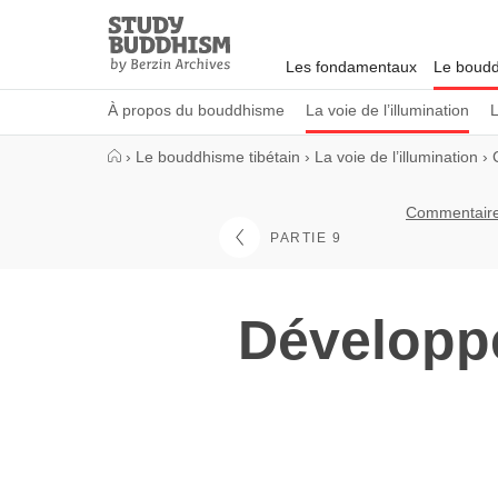
Close
Study
Buddhism
Les fondamentaux
Le boudd
Home
À propos du bouddhisme
La voie de l’illumination
L
›
Le bouddhisme tibétain
›
La voie de l’illumination
›
Commentaire 
PARTIE 9
Développe