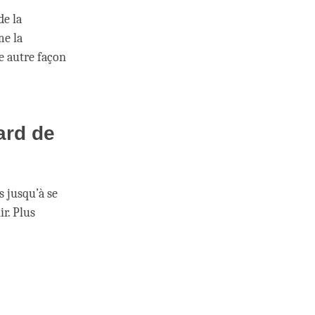
de la
me la
ne autre façon
ard de
 jusqu’à se
ir. Plus