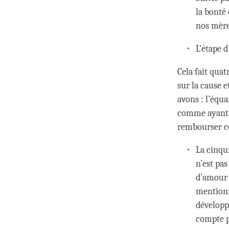
la bonté
nos mère
L’étape d
Cela fait quat
sur la cause e
avons : l’équa
comme ayant ét
rembourser ce
La cinqu
n’est pas
d’amour 
mentionn
développ
compte p