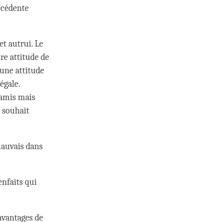
écédente
et autrui. Le
re attitude de
 une attitude
égale.
 amis mais
 souhait
 mauvais dans
enfaits qui
 avantages de