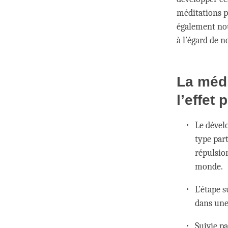
méditations p
également nou
à l’égard de 
La médi
l’effet
Le dével
type part
répulsio
monde.
L’étape 
dans une
Suivie pa