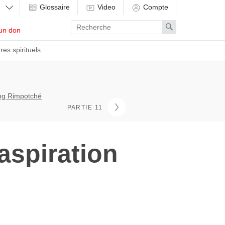
Glossaire
Video
Compte
Enter
Search
un don
search
term
res spirituels
ong Rimpotché
PARTIE 11
aspiration