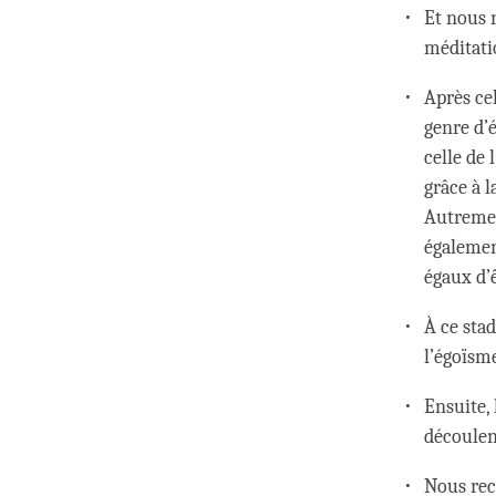
Et nous 
méditati
Après cel
genre d’é
celle de 
grâce à 
Autremen
égalemen
égaux d’
À ce stad
l’égoïsme
Ensuite, 
découlent
Nous reco