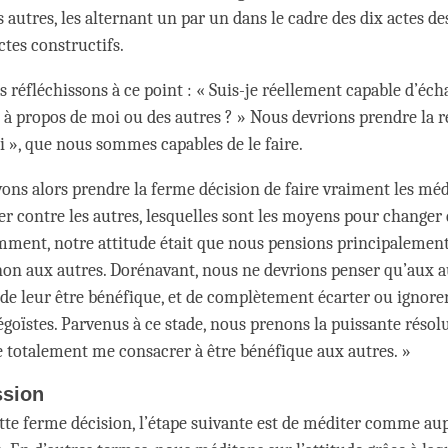
s autres, les alternant un par un dans le cadre des dix actes de
ctes constructifs.
s réfléchissons à ce point : « Suis-je réellement capable d’éc
s à propos de moi ou des autres ? » Nous devrions prendre la r
ui », que nous sommes capables de le faire.
ons alors prendre la ferme décision de faire vraiment les méd
er contre les autres, lesquelles sont les moyens pour changer d
ment, notre attitude était que nous pensions principalemen
non aux autres. Dorénavant, nous ne devrions penser qu’aux au
de leur être bénéfique, et de complètement écarter ou ignore
égoïstes. Parvenus à ce stade, nous prenons la puissante résolu
te totalement me consacrer à être bénéfique aux autres. »
sion
tte ferme décision, l’étape suivante est de méditer comme au