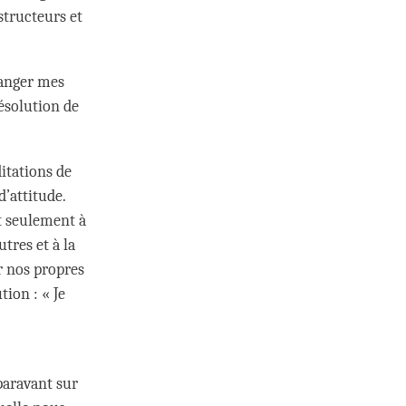
structeurs et
hanger mes
ésolution de
itations de
’attitude.
t seulement à
tres et à la
r nos propres
tion : « Je
paravant sur