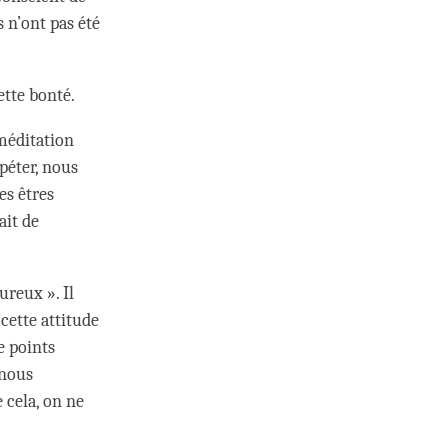
 n’ont pas été
ette bonté.
 méditation
épéter, nous
es êtres
ait de
ureux ». Il
cette attitude
e points
 nous
cela, on ne