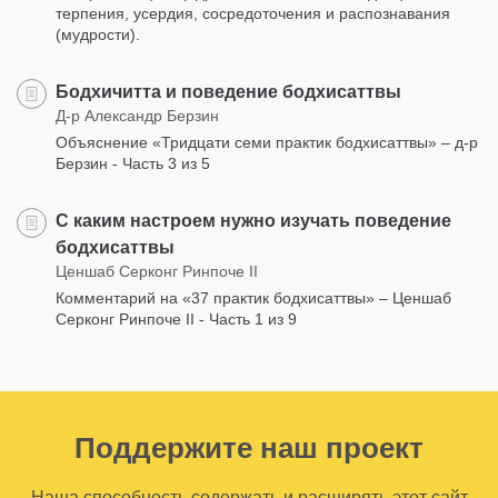
терпения, усердия, сосредоточения и распознавания
(мудрости).
Бодхичитта и поведение бодхисаттвы
Д-р Александр Берзин
Объяснение «Тридцати семи практик бодхисаттвы» – д-р
Берзин - Часть 3 из 5
С каким настроем нужно изучать поведение
бодхисаттвы
Ценшаб Серконг Ринпоче II
Комментарий на «37 практик бодхисаттвы» – Ценшаб
Серконг Ринпоче II - Часть 1 из 9
Поддержите наш проект
Наша способность содержать и расширять этот сайт