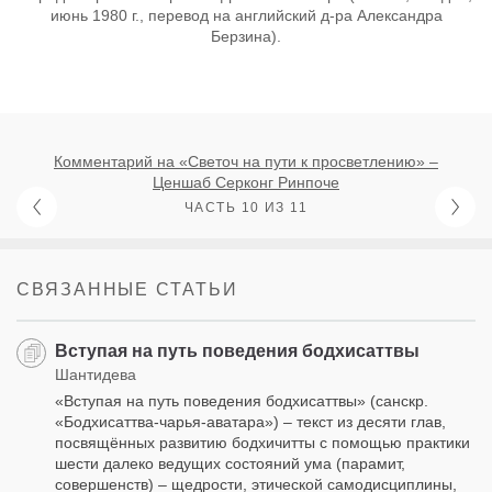
июнь 1980 г., перевод на английский д-ра Александра
Берзина).
Комментарий на «Светоч на пути к просветлению» –
Ценшаб Серконг Ринпоче
ЧАСТЬ 10 ИЗ 11
СВЯЗАННЫЕ СТАТЬИ
Вступая на путь поведения бодхисаттвы
Шантидева
«Вступая на путь поведения бодхисаттвы» (санскр.
«Бодхисаттва-чарья-аватара») – текст из десяти глав,
посвящённых развитию бодхичитты с помощью практики
шести далеко ведущих состояний ума (парамит,
совершенств) – щедрости, этической самодисциплины,