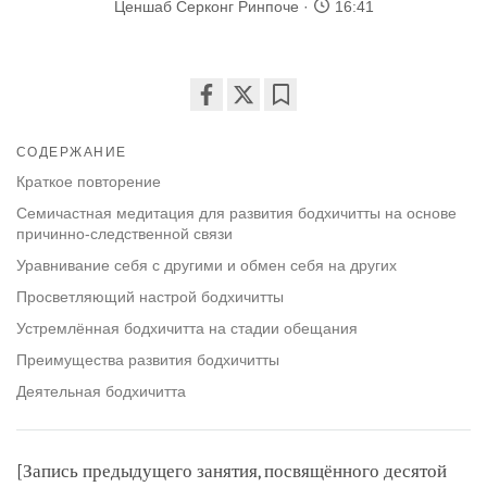
Ценшаб Серконг Ринпоче
16:41
Share
Bookmark
on
СОДЕРЖАНИЕ
facebook
Краткое повторение
Семичастная медитация для развития бодхичитты на основе
причинно-следственной связи
Уравнивание себя с другими и обмен себя на других
Просветляющий настрой бодхичитты
Устремлённая бодхичитта на стадии обещания
Преимущества развития бодхичитты
Деятельная бодхичитта
[Запись предыдущего занятия, посвящённого десятой