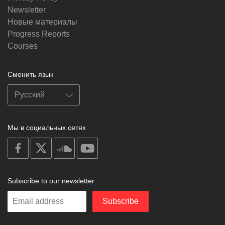
Newsletter
Новые материалы
Progress Reports
Courses
Сменить язык
Мы в социальных сетях
on
on
on
on
facebook
X
soundcloud
youtube
Subscribe to our newsletter
Enter
Subscribe
your
email