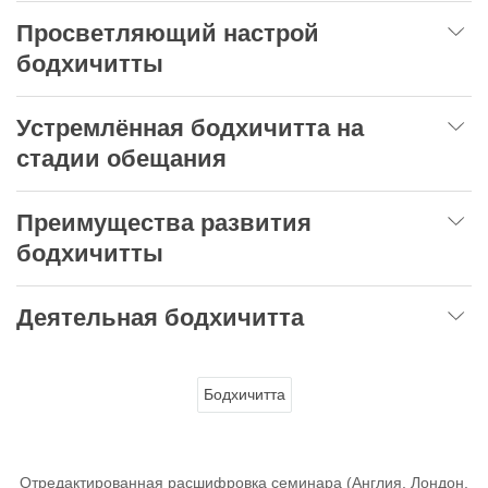
Просветляющий настрой
бодхичитты
Устремлённая бодхичитта на
стадии обещания
Преимущества развития
бодхичитты
Деятельная бодхичитта
Бодхичитта
Отредактированная расшифровка семинара (Англия, Лондон,