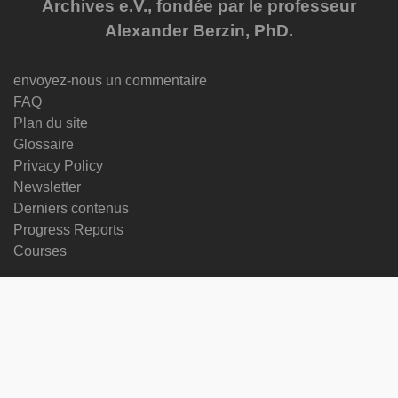
Archives e.V., fondée par le professeur
Alexander Berzin, PhD.
envoyez-nous un commentaire
FAQ
Plan du site
Glossaire
Privacy Policy
Newsletter
Derniers contenus
Progress Reports
Courses
changer de langue
Suivez-nous sur