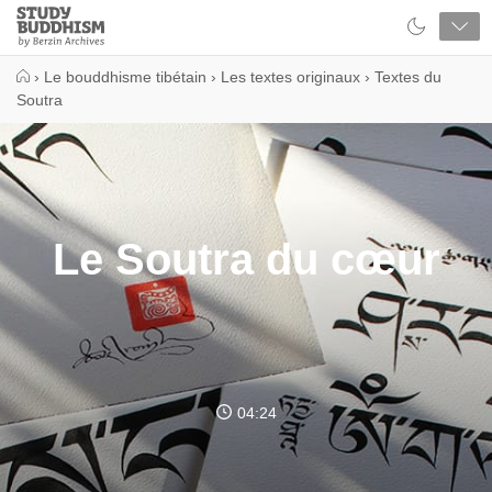
Close
Study
Buddhism
Home
›
Le bouddhisme tibétain
›
Les textes originaux
›
Textes du
Soutra
Le Soutra du cœur
04:24