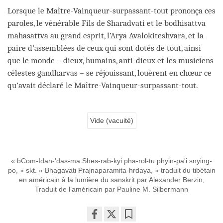
Lorsque le Maître-Vainqueur-surpassant-tout prononça ces
paroles, le vénérable Fils de Sharadvati et le bodhisattva
mahasattva au grand esprit, l’Arya Avalokiteshvara, et la
paire d’assemblées de ceux qui sont dotés de tout, ainsi
que le monde – dieux, humains, anti-dieux et les musiciens
célestes gandharvas – se réjouissant, louèrent en chœur ce
qu’avait déclaré le Maître-Vainqueur-surpassant-tout.
Vide (vacuité)
« bCom-Idan-'das-ma Shes-rab-kyi pha-rol-tu phyin-pa'i snying-
po, » skt. « Bhagavati Prajnaparamita-hrdaya, » traduit du tibétain
en américain à la lumière du sanskrit par Alexander Berzin,
Traduit de l’américain par Pauline M. Silbermann