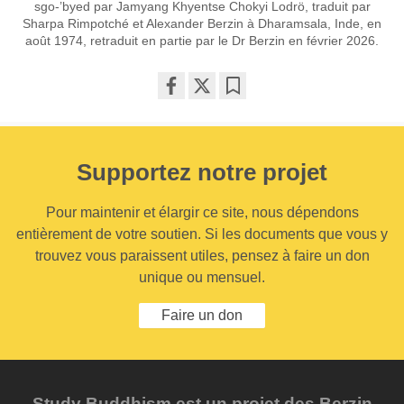
sgo-’byed par Jamyang Khyentse Chokyi Lodrö, traduit par
Sharpa Rimpotché et Alexander Berzin à Dharamsala, Inde, en
août 1974, retraduit en partie par le Dr Berzin en février 2026.
Share
Bookmark
on
facebook
Supportez notre projet
Pour maintenir et élargir ce site, nous dépendons
entièrement de votre soutien. Si les documents que vous y
trouvez vous paraissent utiles, pensez à faire un don
unique ou mensuel.
Faire un don
Study Buddhism est un projet des Berzin