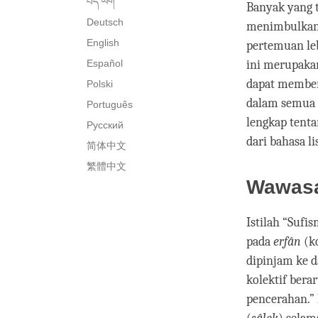
བོད་ཡིག་
Banyak yang t
Deutsch
menimbulkan 
English
pertemuan leb
Español
ini merupaka
dapat memberi
Polski
dalam semua 
Português
lengkap tenta
Русский
dari bahasa l
简体中文
繁體中文
Wawasa
Istilah “Suf
pada
erfân
(ko
dipinjam ke d
kolektif bera
pencerahan.” 