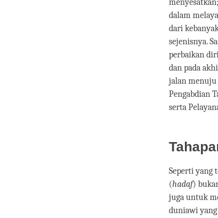
menyesatkan; 
dalam melaya
dari kebanyak
sejenisnya. S
perbaikan dir
dan pada akh
jalan menuju 
Pengabdian T
serta Pelayan
Tahapan
Seperti yang t
(
hadaf
) buka
juga untuk me
duniawi yang 