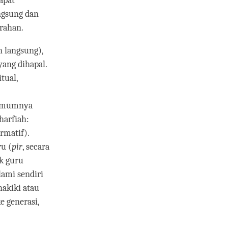
dapat
angsung dan
rahan.
n langsung),
yang dihapal.
tual,
mumnya
harfiah:
rmatif).
u (
pir
, secara
uk guru
lami sendiri
hakiki atau
e generasi,