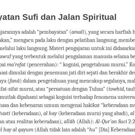
tan Sufi dan Jalan Spiritual
jarannya adalah “pembayatan” (
amali
), yang secara harfiah b
dakan,” mengacu pada laku dengan pelatihan langsung, memb
melalui laku langsung. Materi pengajaran untuk ini didasarka
asawuf yang terbentuk melalui pengalaman manusia selama be
pai
ma’refat
(pencerahan): “ kognisi, pengetahuan murni.” K
asi dimulai dengan penemuan jati diri sejati dan berakhir d
ya (
fanâ
) dalam pengetahuan yang mencakup segalanya, ma
ifat-sifat murni, atau “persatuan dengan Tuhan” (
towhid
, tau
mutlak dipahami sebagai kognisi terhadap fenomena universa
asa dan kebenaran umum mengenai hakikat “keberadaan mu
hasti
(keberadaan),
al hay
(keberadaan murni yang abadi),
al
n atau realitas keberadaan),
allâh
(Allah):
Al-Qur'an Suci
2:
 al hay al qayum
(Allah tidak lain adalah “
hu
” [Dia] Keberada