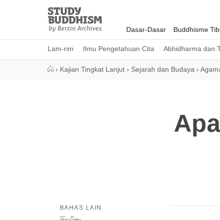
Close
Study
Buddhism
Dasar-Dasar
Buddhisme Tib
Home
Lam-rim
Ilmu Pengetahuan Cita
Abhidharma dan T
›
Kajian Tingkat Lanjut
›
Sejarah dan Budaya
›
Agama
Apa
BAHAS LAIN