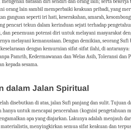
mengenali batasan diri sendiri dan orang lain; serta bekerja
ni orang lain sambil memperbaiki keakuan pribadi, yang me
an ganguan seperti iri hati, keserakahan, amarah, kesombong
ang pencari tekun dalam kerinduan sejati terhadap pengetahua
i, dan penemuan potensi diri untuk melayani masyarakat den
irnya melayani kemanusiaan. Dengan demikian, seorang Sufi 
keselarasan dengan kemurnian sifat-sifat ilahi, di antaranya:
anpa Pamrih, Kedermawanan dan Welas Asih, Toleransi dan
an kepada sesama.
 dalam Jalan Spiritual
elah disebutkan di atas, jalan Sufi panjang dan sulit. Tujuan 
n hanya untuk mencapai pencerahan (kognisi pengetahuan mu
ngamalkan apa yang diajarkan. Lakunya adalah menjauh dari 
materialistis, menyingkirkan semua sifat keakuan dan terpusat