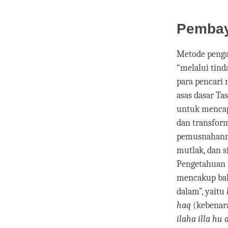
Pembaya
Metode penga
“melalui tin
para pencari 
asas dasar T
untuk menca
dan transform
pemusnahann
mutlak, dan s
Pengetahuan 
mencakup bah
dalam”, yaitu
haq
(kebenara
ilaha illa hu