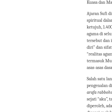
Kuasa dan Ma
Ajaran Sufi d
spiritual dal
ketujuh, 1.40
agama di sel
tersebut dan 
diri” dan sif
“realitas aga
termasuk Mus
asas-asas das
Salah satu la
pengenalan di
arafa rabboh
sejati “aku”,
diperoleh, ad