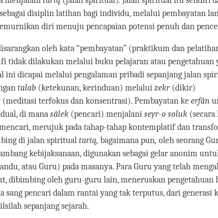
a menjalani
tariq
(jalan spiritual). Jalan spiritual itu sendiri 
ebagai disiplin latihan bagi individu, melalui pembayatan l
emurnikan diri menuju pencapaian potensi penuh dan pence
disarangkan oleh kata “pembayatan” (praktikum dan pelatiha
fi tidak dilakukan melalui buku pelajaran atau pengetahuan 
l ini dicapai melalui pengalaman pribadi sepanjang jalan spiri
engan
talab
(ketekunan, kerinduan) melalui
zekr
(dikir)
z
(meditasi terfokus dan konsentrasi). Pembayatan ke
erfân
u
vidual, di mana
sâlek
(pencari) menjalani
seyr-o soluk
(secara 
mencari, merujuk pada tahap-tahap kontemplatif dan transfo
bing di jalan spiritual
tariq,
bagaimana pun
,
oleh seorang Gur
 lambang kebijaksanaan, digunakan sebagai gelar anonim unt
mandu, atau Guru) pada masanya. Para Guru yang telah menga
ut, dibimbing oleh guru-guru lain, meneruskan pengetahuan 
a sang pencari dalam rantai yang tak terputus, dari generasi k
silah sepanjang sejarah.