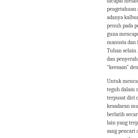
dicapai mela
pengetahuan a
adanya kalbu
penuh pada pe
guna mencap
manusia dan 
Tuhan selain 
dan penyeraha
“keesaan” den
Untuk mencapa
teguh dalam m
terpusat dir
kesadaran mur
berlatih seca
lain yang ter
sang pencari 