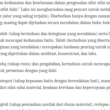
m kedamaian dan keselarasan dalam pengenalan sifat-sifat 
t-sifat ilahi.” Laku ini mengharuskan sang pencari untuk mela
ur-jalur yang saling terjalin). Disebutkan hanya dengan namany
-masing dapat dijelaskan secara mendalam dalam buku-buku
talab
(tahap kerinduan dan keinginan yang mendalam) serta 
uk mencapai kedamaian batin.
Talab
(kerinduan yang diserta
nginan yang mendalam) merupakan landasan penting untuk
 yang diperlukan dalam meditasi, konsentrasi, dan laku.
eshq
(tahap cinta) dan pengabdian, kerinduan untuk mencapai
hid
, persatuan dengan yang ilahi
esteqnâ
(tahap kepuasan batin dengan kerendahan hati), mand
dari nilai-nilai material, keadaan kerelaan dan kepercayaan pa
tajrid
(tahap pemisahan mutlak dari dunia material), terlepas 