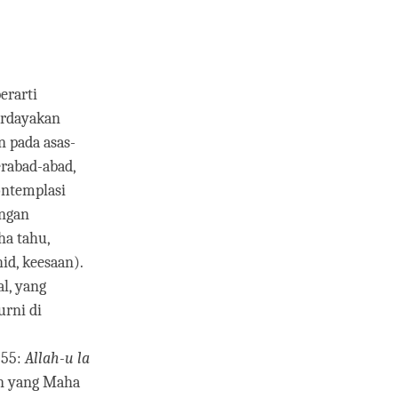
erarti
erdayakan
n pada asas-
rabad-abad,
ontemplasi
engan
ha tahu,
hid, keesaan).
l, yang
rni di
255:
Allah-u la
an yang Maha