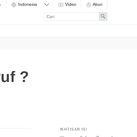
Video
Akun
Enter
Search
search
term
uf ?
IKHTISAR ISI