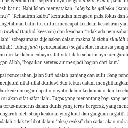
lui penyerahan diri sepenuhnya, dengan
hozur-e qalb
(kehadir
sli batin). Nabi Islam menyatakan: “
aleyka be qalbeka
(kamu
mu)”. “Kehadiran kalbu” kemudian mengacu pada fokus dan 
ngetahuan batin itu untuk mencapai keadaan kesadaran yang 
ai
towhid
(tauhid, keesaan) dan keadaan “tidak ada pemisaha
ilahi” sebagaimana dijelaskan dalam makna
lâ elâha‘ellallâh
Allah). Tahap
fanâ
(pemusnahan) segala sifat manusia yang 
n diri ke dalam cahaya sifat-sifat ilahi seharusnya mengara
gan Allah, “bagaikan setetes air menjadi bagian dari laut.”
i pencerahan, jalan Sufi adalah panjang dan sulit. Sang penc
enjauhi nilai-nilai duniawi dan tekun dalam menghilangkan 
i dan keakuan agar dapat menyatu dalam kedamaian dan kesel
ni akan sifat-sifat ilahi. Tugas yang menantang bagi sang pe
ra terus-menerus dalam dunia yang terus bergerak, yang men
pengaruh oleh sikap keakuan yang kuat dan ganguan negatif. 
adalah tidak terlibat dalam “aksi/reaksi” dan sadar akan indr