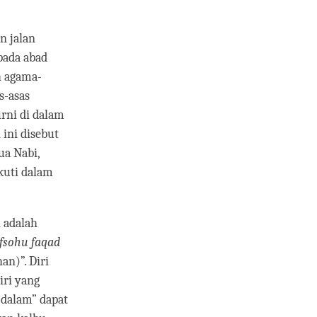
n jalan
pada abad
h agama-
s-asas
urni di dalam
 ini disebut
ua Nabi,
kuti dalam
 adalah
fsohu faqad
an)”. Diri
iri yang
 dalam” dapat