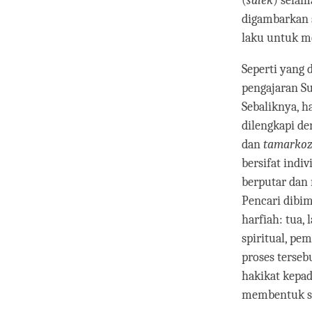
(
sâlek
) selam
digambarkan s
laku untuk m
Seperti yang 
pengajaran Su
Sebaliknya, ha
dilengkapi d
dan
tamarko
bersifat indi
berputar dan 
Pencari dibim
harfiah: tua,
spiritual, pe
proses terseb
hakikat kepad
membentuk sil