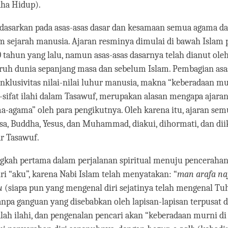
ha Hidup).
idasarkan pada asas-asas dasar dan kesamaan semua agama da
am sejarah manusia. Ajaran resminya dimulai di bawah Islam 
0 tahun yang lalu, namun asas-asas dasarnya telah dianut ole
uruh dunia sepanjang masa dan sebelum Islam. Pembagian asa
inklusivitas nilai-nilai luhur manusia, makna “keberadaan m
at-sifat ilahi dalam Tasawuf, merupakan alasan mengapa ajaran
ma-agama” oleh para pengikutnya. Oleh karena itu, ajaran sem
a, Buddha, Yesus, dan Muhammad, diakui, dihormati, dan dii
ar Tasawuf.
ngkah pertama dalam perjalanan spiritual menuju pencerahan
ri “aku”, karena Nabi Islam telah menyatakan: “
man arafa na
u
(siapa pun yang mengenal diri sejatinya telah mengenal Tuh
 tanpa ganguan yang disebabkan oleh lapisan-lapisan terpusat d
alah ilahi, dan pengenalan pencari akan “keberadaan murni di