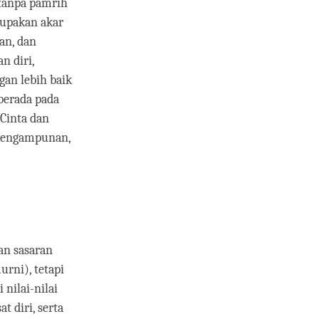
 tanpa pamrih
rupakan akar
an, dan
n diri,
gan lebih baik
berada pada
 Cinta dan
 Pengampunan,
dan sasaran
rni), tetapi
nilai-nilai
 diri, serta