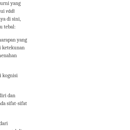
murni yang
lui
vâdi
a di sini,
 tebal:
harapan yang
i ketekunan
 menahan
 kognisi
iri dan
da sifat-sifat
dari