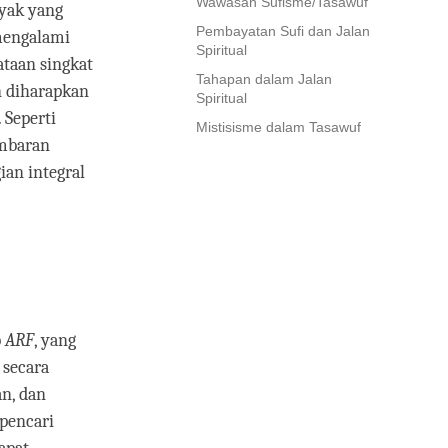
Wawasan Sufisme/Tasawuf
nyak yang
Pembayatan Sufi dan Jalan
mengalami
Spiritual
ataan singkat
Tahapan dalam Jalan
 diharapkan
Spiritual
 Seperti
Mistisisme dalam Tasawuf
ambaran
ian integral
b
ARF
, yang
 secara
n, dan
 pencari