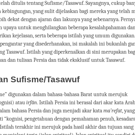
facebook
elah ditulis tentang Sufisme/Tasawuf. Sayangnya, cukup ba
kebingungan, yang sulit dijelaskan bagi mereka yang telah 
ih dekat dengan ajaran dan lakunya yang sebenarnya. Perny
n upaya untuk menghilangkan beberapa kesalahpahaman dan
kan kejelasan, serta beberapa istilah yang umum digunakan.
pengantar yang disederhanakan, isi makalah ini bukanlah g
ng Tasawuf. Istilah yang diperkenalkan di sini merupakan bag
isan dan tulisan Persia dan tidak eksklusif untuk Tasawuf.
n Sufisme/Tasawuf
isme” digunakan dalam bahasa-bahasa Barat untuk merujuk
gnisi) atau
irfân
. Istilah Persia ini berasal dari akar kata Ara
alam bahasa Persia dan juga menjadi akar kata
ma’refat
, yang
rti “kognisi, pengetahuan dengan pemahaman penuh, kesadara
Istilah terakhir ini merujuk pada hasil akhir dan tujuan sang