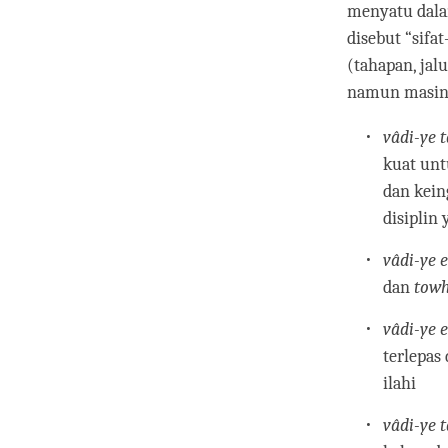
menyatu dala
disebut “sifa
(tahapan, jal
namun masing
vâdi-ye 
kuat unt
dan kei
disiplin
vâdi-ye 
dan
tow
vâdi-ye 
terlepas 
ilahi
vâdi-ye 