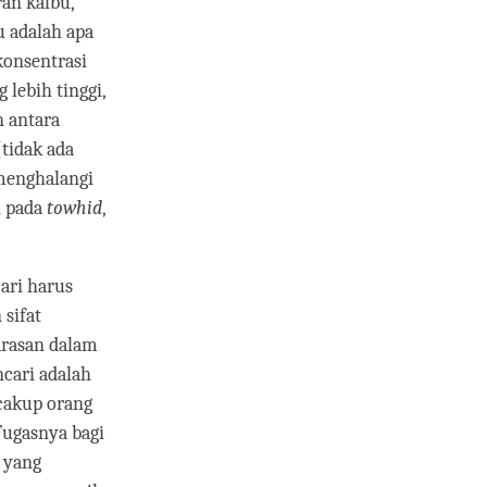
an kalbu,
 adalah apa
konsentrasi
lebih tinggi,
n antara
(tidak ada
menghalangi
h pada
towhid
,
ari harus
sifat
arasan dalam
ncari adalah
cakup orang
Tugasnya bagi
a yang