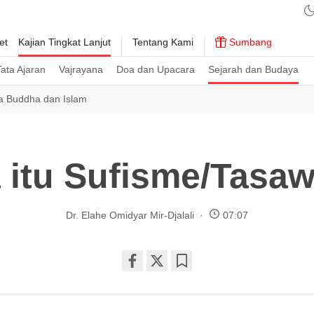
et
Kajian Tingkat Lanjut
Tentang Kami
Sumbang
ata Ajaran
Vajrayana
Doa dan Upacara
Sejarah dan Budaya
 Buddha dan Islam
 itu Sufisme/Tasaw
Dr. Elahe Omidyar Mir-Djalali
07:07
Share
Bookmark
on