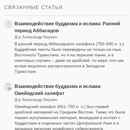
facebook
СВЯЗАННЫЕ СТАТЬИ
Взаимодействие буддизма и ислама: Ранний
период Аббасидов
Д-р Александр Берзин
В ранний период Аббасидского халифата (750–840 н. э.)
буддийские тексты были переведены не только на язык
Восточного Туркестана, но и на тюркские языки, а в
некоторых случаях – даже на арабский, по мере того как
ислам медленно распространялся в Западном
Туркестане.
Взаимодействие буддизма и ислама:
Омейядский халифат
Д-р Александр Берзин
Омейядский халифат (661–750 н. э.) был первой
арабской империей на Среднем Востоке. Также это была
первая мусульманская империя, вошедшая в контакт с
буддистами в отдельных частях Центральной Азии и в
западных регионах индийского субконтинента.