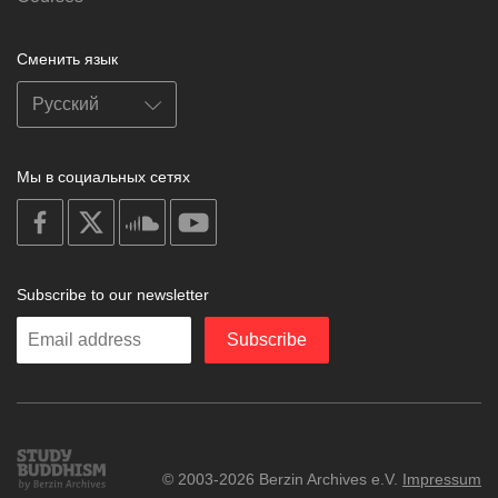
Сменить язык
Мы в социальных сетях
on
on
on
on
facebook
X
soundcloud
youtube
Subscribe to our newsletter
Enter
Subscribe
your
email
Study
© 2003-2026 Berzin Archives e.V.
Impressum
Buddhism