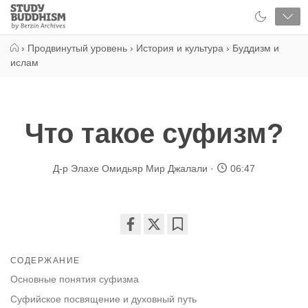
Close
Study
Buddhism
Home
›
Продвинутый уровень
›
История и культура
›
Буддизм и
ислам
Что такое суфизм?
Д-р Элахе Омидьяр Мир Джалали
06:47
Share
Bookmark
on
СОДЕРЖАНИЕ
facebook
Основные понятия суфизма
Суфийское посвящение и духовный путь