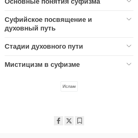
Основные понятия суфизма
Суфийское посвящение и
духовный путь
Стадии духовного пути
Мистицизм в суфизме
Ислам
Share
Bookmark
on