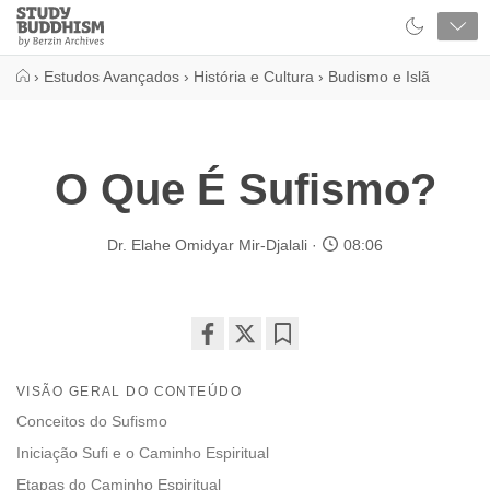
Close
Study
Buddhism
Home
›
Estudos Avançados
›
História e Cultura
›
Budismo e Islã
O Que É Sufismo?
Dr. Elahe Omidyar Mir-Djalali
08:06
Share
Bookmark
on
VISÃO GERAL DO CONTEÚDO
facebook
Conceitos do Sufismo
Iniciação Sufi e o Caminho Espiritual
Etapas do Caminho Espiritual