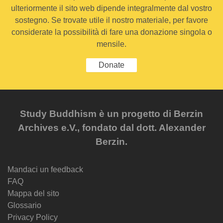
ulteriormente il sito web dipende integralmente dal vostro
sostegno. Se trovate utile il nostro materiale, per favore
considerate la possibilità di fare una donazione singola o
mensile.
Donate
Study Buddhism è un progetto di Berzin
Archives e.V., fondato dal dott. Alexander
Berzin.
Mandaci un feedback
FAQ
Mappa del sito
Glossario
Privacy Policy