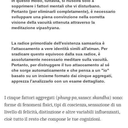
In questo modo, tuttavia, si riuscirà solo a
sopprimere i fattori mentali che vi disturbano.
Pertanto (per eliminarli completamente), è necessario
sviluppare una piena convinzione nella corretta
visione della vacuità ottenuta attraverso la
meditazione
vipashyana
.
La radice primordiale dell'esistenza samsarica è
l'attaccamento a vere identità simili all'atman. Per
sradicare questo equivoco dalla sua radice, è
assolutamente necessario meditare sulla vacuità.
Pertanto, per distruggere il tuo attaccamento al sé
che sorge automaticamente e che pensa a un "io"
basato su un insieme formato dai cinque aggregati,
apprezza l’analizzarlo con un esame dettagliato.
I cinque fattori aggregati (
phung-po
, sanscr.
skandha
) sono:
forme di fenomeni fisici, tipi di coscienza, sensazione di un
livello di felicità, distinzione e altre variabili influenzanti,
cioè tutto il resto che compone le tue cognizioni.