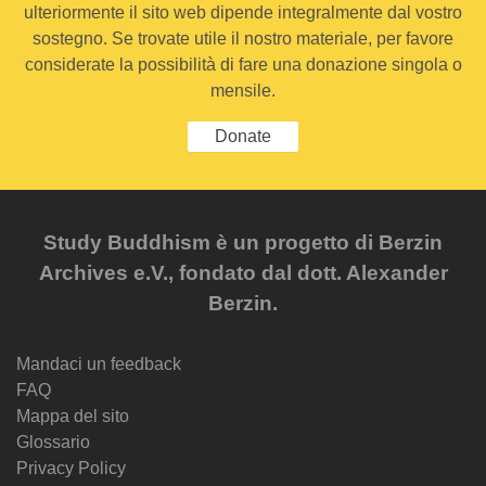
ulteriormente il sito web dipende integralmente dal vostro
sostegno. Se trovate utile il nostro materiale, per favore
considerate la possibilità di fare una donazione singola o
mensile.
Donate
Study Buddhism è un progetto di Berzin
Archives e.V., fondato dal dott. Alexander
Berzin.
Mandaci un feedback
FAQ
Mappa del sito
Glossario
Privacy Policy