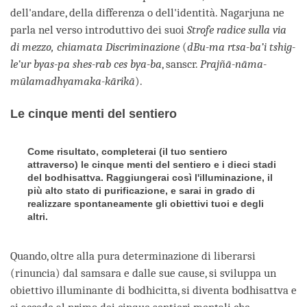
dell'andare, della differenza o dell'identità. Nagarjuna ne
parla nel verso introduttivo dei suoi
Strofe radice sulla via
di mezzo, chiamata Discriminazione
(
dBu-ma rtsa-ba’i tshig-
le’ur byas-pa shes-rab ces bya-ba
, sanscr.
Prajñā-nāma-
mūlamadhyamaka-kārikā
).
Le cinque menti del sentiero
Come risultato, completerai (il tuo sentiero
attraverso) le cinque menti del sentiero e i dieci stadi
del bodhisattva. Raggiungerai così l'illuminazione, il
più alto stato di purificazione, e sarai in grado di
realizzare spontaneamente gli obiettivi tuoi e degli
altri.
Quando, oltre alla pura determinazione di liberarsi
(rinuncia) dal samsara e dalle sue cause, si sviluppa un
obiettivo illuminante di bodhicitta, si diventa bodhisattva e