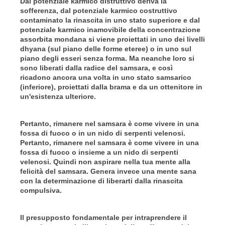
Dal potenziale karmico distruttivo deriva la
sofferenza, dal potenziale karmico costruttivo
contaminato la rinascita in uno stato superiore e dal
potenziale karmico inamovibile della concentrazione
assorbita mondana si viene proiettati in uno dei livelli
dhyana (sul piano delle forme eteree) o in uno sul
piano degli esseri senza forma. Ma neanche loro si
sono liberati dalla radice del samsara, e così
ricadono ancora una volta in uno stato samsarico
(inferiore), proiettati dalla brama e da un ottenitore in
un'esistenza ulteriore.
Pertanto, rimanere nel samsara è come vivere in una
fossa di fuoco o in un nido di serpenti velenosi.
Pertanto, rimanere nel samsara è come vivere in una
fossa di fuoco o insieme a un nido di serpenti
velenosi. Quindi non aspirare nella tua mente alla
felicità del samsara. Genera invece una mente sana
con la determinazione di liberarti dalla rinascita
compulsiva.
Il presupposto fondamentale per intraprendere il