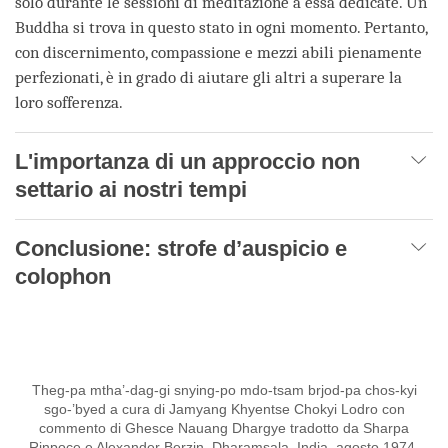
solo durante le sessioni di meditazione a essa dedicate. Un
Buddha si trova in questo stato in ogni momento. Pertanto,
con discernimento, compassione e mezzi abili pienamente
perfezionati, è in grado di aiutare gli altri a superare la
loro sofferenza.
L'importanza di un approccio non
settario ai nostri tempi
Conclusione: strofe d’auspicio e
colophon
Theg-pa mtha’-dag-gi snying-po mdo-tsam brjod-pa chos-kyi
sgo-’byed a cura di Jamyang Khyentse Chokyi Lodro con
commento di Ghesce Nauang Dhargye tradotto da Sharpa
Rinpoce e Alexander Berzin, Dharamsala, India, agosto 1974.