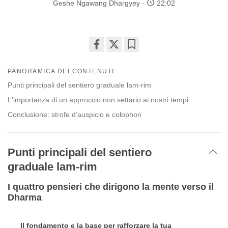
Geshe Ngawang Dhargyey
22:02
Share
Bookmark
on
PANORAMICA DEI CONTENUTI
facebook
Punti principali del sentiero graduale lam-rim
L'importanza di un approccio non settario ai nostri tempi
Conclusione: strofe d’auspicio e colophon
Punti principali del sentiero
graduale lam-rim
I quattro pensieri che dirigono la mente verso il
Dharma
Il fondamento e la base per rafforzare la tua