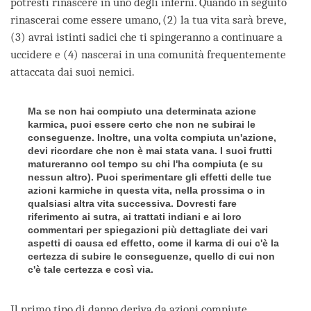
potresti rinascere in uno degli inferni. Quando in seguito
rinascerai come essere umano, (2) la tua vita sarà breve,
(3) avrai istinti sadici che ti spingeranno a continuare a
uccidere e (4) nascerai in una comunità frequentemente
attaccata dai suoi nemici.
Ma se non hai compiuto una determinata azione
karmica, puoi essere certo che non ne subirai le
conseguenze. Inoltre, una volta compiuta un'azione,
devi ricordare che non è mai stata vana. I suoi frutti
matureranno col tempo su chi l'ha compiuta (e su
nessun altro). Puoi sperimentare gli effetti delle tue
azioni karmiche in questa vita, nella prossima o in
qualsiasi altra vita successiva. Dovresti fare
riferimento ai sutra, ai trattati indiani e ai loro
commentari per spiegazioni più dettagliate dei vari
aspetti di causa ed effetto, come il karma di cui c'è la
certezza di subire le conseguenze, quello di cui non
c'è tale certezza e così via.
Il primo tipo di danno deriva da azioni compiute