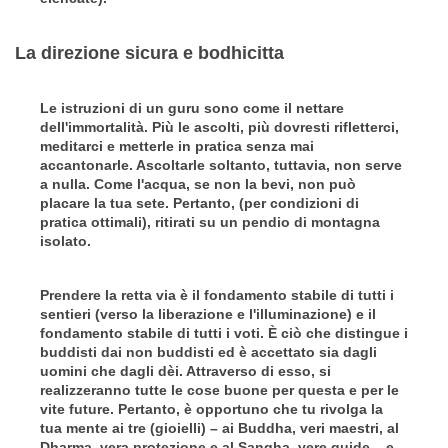
La direzione sicura e bodhicitta
Le istruzioni di un guru sono come il nettare
dell'immortalità. Più le ascolti, più dovresti rifletterci,
meditarci e metterle in pratica senza mai
accantonarle. Ascoltarle soltanto, tuttavia, non serve
a nulla. Come l'acqua, se non la bevi, non può
placare la tua sete. Pertanto, (per condizioni di
pratica ottimali), ritirati su un pendio di montagna
isolato.
Prendere la retta via è il fondamento stabile di tutti i
sentieri (verso la liberazione e l'illuminazione) e il
fondamento stabile di tutti i voti. È ciò che distingue i
buddisti dai non buddisti ed è accettato sia dagli
uomini che dagli dèi. Attraverso di esso, si
realizzeranno tutte le cose buone per questa e per le
vite future. Pertanto, è opportuno che tu rivolga la
tua mente ai tre (gioielli) – ai Buddha, veri maestri, al
Dharma, vera protezione e al Sangha, vere guide – e