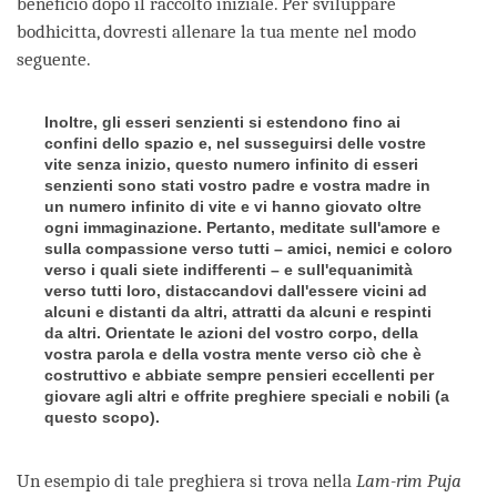
beneficio dopo il raccolto iniziale. Per sviluppare
bodhicitta, dovresti allenare la tua mente nel modo
seguente.
Inoltre, gli esseri senzienti si estendono fino ai
confini dello spazio e, nel susseguirsi delle vostre
vite senza inizio, questo numero infinito di esseri
senzienti sono stati vostro padre e vostra madre in
un numero infinito di vite e vi hanno giovato oltre
ogni immaginazione. Pertanto, meditate sull'amore e
sulla compassione verso tutti – amici, nemici e coloro
verso i quali siete indifferenti – e sull'equanimità
verso tutti loro, distaccandovi dall'essere vicini ad
alcuni e distanti da altri, attratti da alcuni e respinti
da altri. Orientate le azioni del vostro corpo, della
vostra parola e della vostra mente verso ciò che è
costruttivo e abbiate sempre pensieri eccellenti per
giovare agli altri e offrite preghiere speciali e nobili (a
questo scopo).
Un esempio di tale preghiera si trova nella
Lam-rim Puja