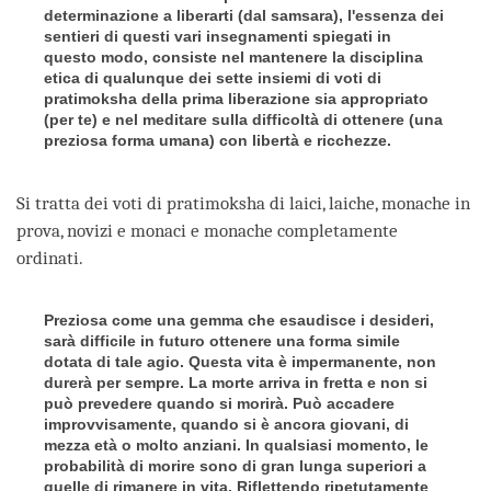
determinazione a liberarti (dal samsara), l'essenza dei
sentieri di questi vari insegnamenti spiegati in
questo modo, consiste nel mantenere la disciplina
etica di qualunque dei sette insiemi di voti di
pratimoksha della prima liberazione sia appropriato
(per te) e nel meditare sulla difficoltà di ottenere (una
preziosa forma umana) con libertà e ricchezze.
Si tratta dei voti di pratimoksha di laici, laiche, monache in
prova, novizi e monaci e monache completamente
ordinati.
Preziosa come una gemma che esaudisce i desideri,
sarà difficile in futuro ottenere una forma simile
dotata di tale agio. Questa vita è impermanente, non
durerà per sempre. La morte arriva in fretta e non si
può prevedere quando si morirà. Può accadere
improvvisamente, quando si è ancora giovani, di
mezza età o molto anziani. In qualsiasi momento, le
probabilità di morire sono di gran lunga superiori a
quelle di rimanere in vita. Riflettendo ripetutamente