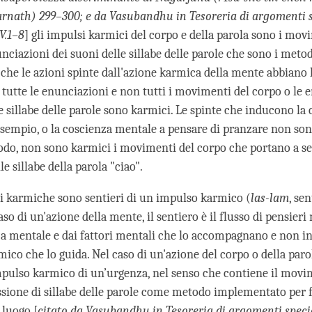
arnath) 299–300; e da Vasubandhu in Tesoreria di argomenti s
V.1–8
] gli impulsi karmici del corpo e della parola sono i mov
nciazioni dei suoni delle sillabe delle parole che sono i meto
ì che le azioni spinte dall'azione karmica della mente abbiano 
 tutte le enunciazioni e non tutti i movimenti del corpo o le 
e sillabe delle parole sono karmici. Le spinte che inducono la
esempio, o la coscienza mentale a pensare di pranzare non so
odo, non sono karmici i movimenti del corpo che portano a sed
e sillabe della parola "ciao".
ni karmiche sono sentieri di un impulso karmico (
las-lam
, se
so di un'azione della mente, il sentiero è il flusso di pensieri
za mentale e dai fattori mentali che lo accompagnano e non i
ico che lo guida. Nel caso di un'azione del corpo o della parol
mpulso karmico di un’urgenza, nel senso che contiene il movi
ssione di sillabe delle parole come metodo implementato per f
 luogo [
citato da Vasubandhu in Tesoreria di argomenti specia