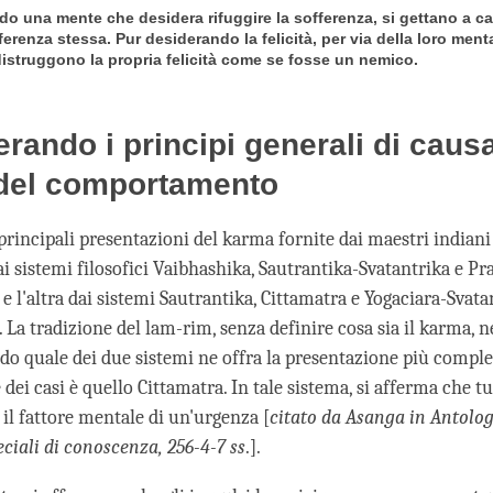
do una mente che desidera rifuggire la sofferenza, si gettano a ca
ferenza stessa. Pur desiderando la felicità, per via della loro menta
distruggono la propria felicità come se fosse un nemico.
rando i principi generali di caus
 del comportamento
principali presentazioni del karma fornite dai maestri indiani
ai sistemi filosofici Vaibhashika, Sautrantika-Svatantrika e P
l'altra dai sistemi Sautrantika, Cittamatra e Yogaciara-Svata
a tradizione del lam-rim, senza definire cosa sia il karma, n
ndo quale dei due sistemi ne offra la presentazione più comple
dei casi è quello Cittamatra. In tale sistema, si afferma che tu
il fattore mentale di un'urgenza [
citato da Asanga in Antolog
ciali di conoscenza, 256-4-7 ss
.].