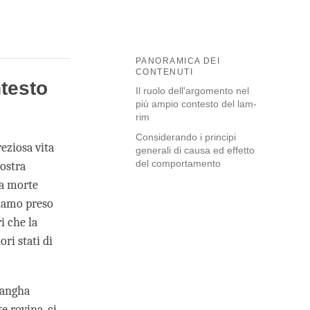
PANORAMICA DEI
CONTENUTI
ntesto
Il ruolo dell'argomento nel
più ampio contesto del lam-
rim
Considerando i principi
eziosa vita
generali di causa ed effetto
del comportamento
nostra
La morte
biamo preso
i che la
ri stati di
Sangha
e rovina, ci