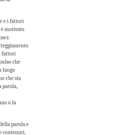
e i fattori
 è motivato
nscr.
atteggiamento
fattori
mpulso che
n luogo
o che sia
a parola,
uno o la
della parola e
e contenuti,