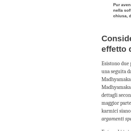
Pur aven
nella sof
chiusa, 
Conside
effetto
Esistono due 
una seguita d
Madhyamaka e 
Madhyamaka. L
dettagli seco
maggior parte 
karmici siano 
argomenti spe