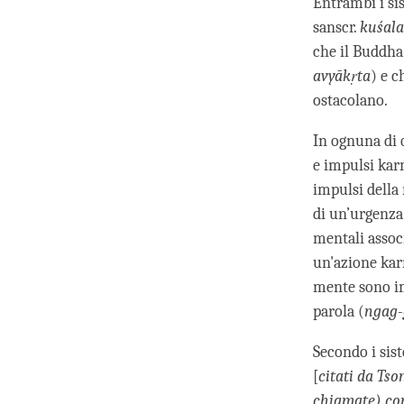
Entrambi i si
sanscr.
kuśala
che il Buddha 
avyākṛta
) e c
ostacolano.
In ognuna di 
e impulsi kar
impulsi della
di un’urgenza
mentali associ
un'azione karm
mente sono im
parola (
ngag-
Secondo i sis
[
citati da Ts
chiamate) con