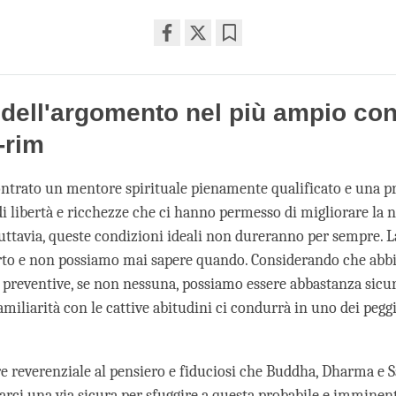
Share
Bookmark
on
facebook
o dell'argomento nel più ampio co
-rim
trato un mentore spirituale pienamente qualificato e una pr
i libertà e ricchezze che ci hanno permesso di migliorare la 
uttavia, queste condizioni ideali non dureranno per sempre. 
erto e non possiamo mai sapere quando. Considerando che ab
preventive, se non nessuna, possiamo essere abbastanza sicur
amiliarità con le cattive abitudini ci condurrà in uno dei peggio
re reverenziale al pensiero e fiduciosi che Buddha, Dharma e 
arci una via sicura per sfuggire a questa probabile e imminent