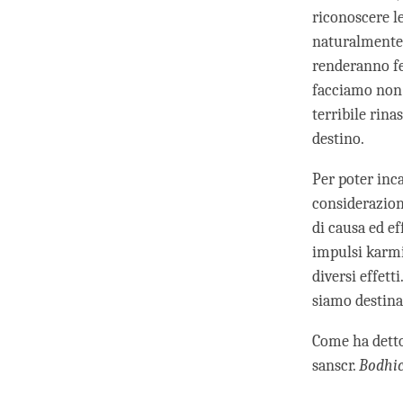
riconoscere l
naturalmente 
renderanno fel
facciamo non 
terribile rin
destino.
Per poter inc
considerazion
di causa ed e
impulsi karmic
diversi effett
siamo destinat
Come ha dett
sanscr.
Bodhi