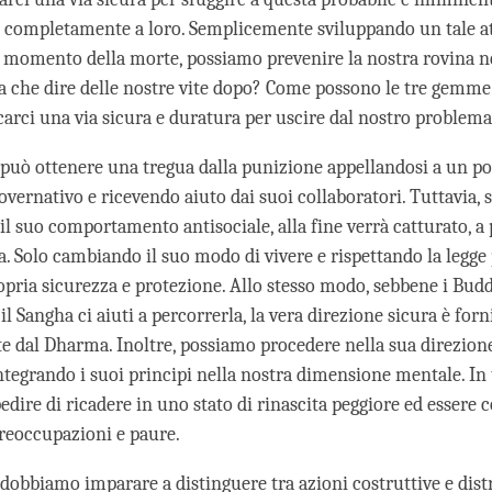
i completamente a loro. Semplicemente sviluppando un tale a
l momento della morte, possiamo prevenire la nostra rovina ne
a che dire delle nostre vite dopo? Come possono le tre gemme
arci una via sicura e duratura per uscire dal nostro problem
può ottenere una tregua dalla punizione appellandosi a un p
vernativo e ricevendo aiuto dai suoi collaboratori. Tuttavia, 
il suo comportamento antisociale, alla fine verrà catturato, a
a. Solo cambiando il suo modo di vivere e rispettando la legge
ropria sicurezza e protezione. Allo stesso modo, sebbene i Bud
 il Sangha ci aiuti a percorrerla, la vera direzione sicura è forn
e dal Dharma. Inoltre, possiamo procedere nella sua direzion
ntegrando i suoi principi nella nostra dimensione mentale. In
ire di ricadere in uno stato di rinascita peggiore ed essere co
preoccupazioni e paure.
dobbiamo imparare a distinguere tra azioni costruttive e distr