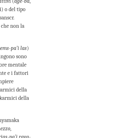
ttivi (
dge-ba
,
i) o del tipo
 sanscr.
i che non la
sems-pa’i las
)
pingono sono
tore mentale
te e i fattori
ompiere
karmici della
 karmici della
adhyamaka
mezzo,
igs-pa’i rgya-