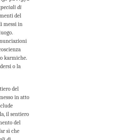
peciali di
imenti del
di messi in
luogo.
enunciazioni
 coscienza
no karmiche.
ersi o la
ntiero del
 messo in atto
nclude
a, il sentiero
mento del
ar sì che
li di