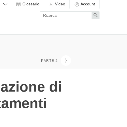
Glossario
Video
Account
Enter
Search
search
term
PARTE 2
lazione di
tamenti