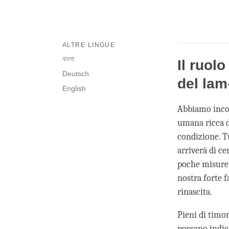
ALTRE LINGUE
বাংলা
Il ruol
Deutsch
del lam
English
Abbiamo incon
umana ricca d
condizione. T
arriverà di c
poche misure 
nostra forte f
rinascita.
Pieni di timo
possano indic