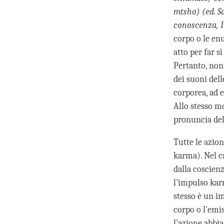
mtsho) (ed. S
conoscenza, I
corpo o le enu
atto per far s
Pertanto, non
dei suoni dell
corporea, ad 
Allo stesso m
pronuncia dell
Tutte le azio
karma). Nel ca
dalla coscien
l'impulso karm
stesso è un i
corpo o l'emi
l'azione abbia