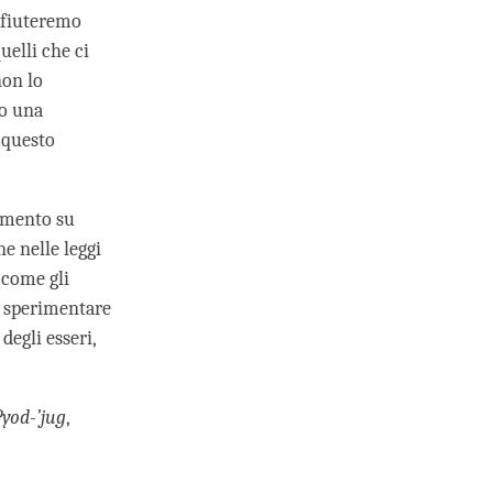
ifiuteremo
elli che ci
non lo
so una
 questo
tamento su
e nelle leggi
 come gli
 a sperimentare
degli esseri,
Pyod-’jug
,