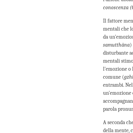
conoscenza (
Il fattore me
mentali che l
da un'emozion
samutthāna
)
disturbante a
mentali stimo
l'emozione o 
comune (
gzh
entrambi. Nel 
un'emozione o
accompagnano 
parola pronun
A seconda che 
della mente, 