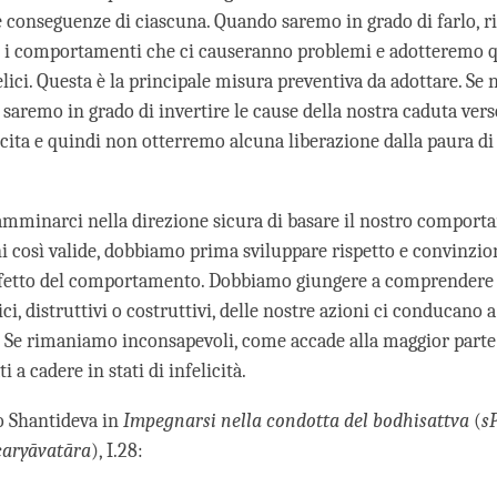
e conseguenze di ciascuna. Quando saremo in grado di farlo, r
i comportamenti che ci causeranno problemi e adotteremo qu
ici. Questa è la principale misura preventiva da adottare. Se 
saremo in grado di invertire le cause della nostra caduta ver
ascita e quindi non otterremo alcuna liberazione dalla paura di
amminarci nella direzione sicura di basare il nostro compor
i così valide, dobbiamo prima sviluppare rispetto e convinzion
ffetto del comportamento. Dobbiamo giungere a comprendere
i, distruttivi o costruttivi, delle nostre azioni ci conducano
i. Se rimaniamo inconsapevoli, come accade alla maggior parte 
i a cadere in stati di infelicità.
o Shantideva in
Impegnarsi nella condotta del bodhisattva
(
s
caryāvatāra
), I.28: