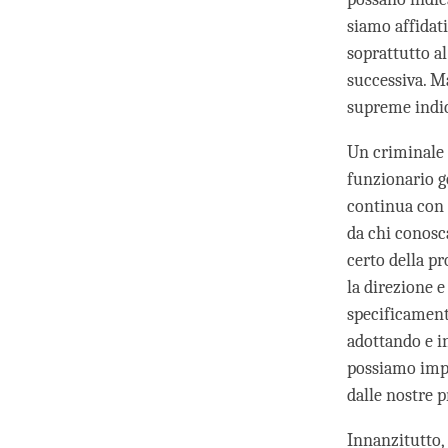
siamo affidat
soprattutto a
successiva. M
supreme indic
Un criminale 
funzionario go
continua con 
da chi conosc
certo della p
la direzione e
specificament
adottando e i
possiamo imped
dalle nostre 
Innanzitutto, 