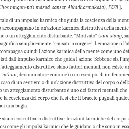
Chos mngon-pa’i mdzod, sanscr. Abhidharmakośa), IV.78
].
ntale di un impulso karmico che guida la coscienza della mente 
o accompagnano in un'azione karmica distruttiva della mente
e o un atteggiamento disturbante. "Motivato" (
kun-slong
, sa
 significa semplicemente "causato a sorgere". L'emozione o l'
ccompagna quindi l'azione karmica della mente come uno dei 
lati dall'impulso karmico che guida l'azione. Sebbene sia l'i
l'atteggiamento distruttivo siano fattori mentali, non esiste u
i-mthun
, denominatore comune) o un esempio di un fenomen
caso di un sentiero o di un'azione distruttiva del corpo o dell
 un atteggiamento disturbante è uno dei fattori mentali che
la coscienza del corpo che fa sì che il braccio pugnali qualc
ci una bugia.
siano costruttive o distruttive, le azioni karmiche del corpo, 
così come gli impulsi karmici che le guidano o che sono in ess