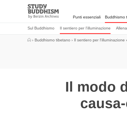
Close
Study
Buddhism
Punti essenziali
Buddhismo t
Home
Sul Buddhismo
Il sentiero per l'illuminazione
Allen
›
Buddhismo tibetano
›
Il sentiero per l'illuminazione
Il modo d
causa-