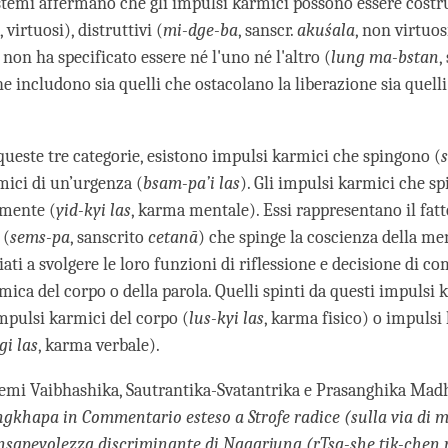
stemi affermano che gli impulsi karmici possono essere costru
, virtuosi), distruttivi (
mi-dge-ba
, sanscr.
akuśala
, non virtuos
non ha specificato essere né l'uno né l'altro (
lung ma-bstan
,
he includono sia quelli che ostacolano la liberazione sia quell
queste tre categorie, esistono impulsi karmici che spingono (
mici di un’urgenza (
bsam-pa’i las
). Gli impulsi karmici che s
 mente (
yid-kyi las
, karma mentale). Essi rappresentano il fat
 (
sems-pa
, sanscrito
cetanā
) che spinge la coscienza della men
ati a svolgere le loro funzioni di riflessione e decisione di c
ica del corpo o della parola. Quelli spinti da questi impulsi 
pulsi karmici del corpo (
lus-kyi las
, karma fisico) o impulsi
gi las
, karma verbale).
temi Vaibhashika, Sautrantika-Svatantrika e Prasanghika M
ongkhapa in Commentario esteso a Strofe radice (sulla via di 
sapevolezza discriminante di Nagarjuna (rTsa-she tik-chen r