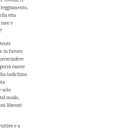
tteggiamento,
lla vita
 rare e
a?
otente
se in futuro
 prescindere
 potrà essere
dha indichino
ita
e solo
 tal modo,
sì liberati
uttive e a