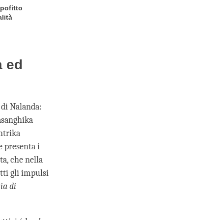
pofitto
lità
a ed
 di Nalanda:
rasanghika
ntrika
e presenta i
ta, che nella
tti gli impulsi
ia di