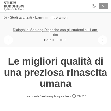
Close
Study
Buddhism
Home
›
Studi avanzati
›
Lam-rim
›
I tre ambiti
Dialoghi di Serkong Rinpoche con gli studenti sul Lam-
rim
PARTE 5 DI 6
Le migliori qualità di
una preziosa rinascita
umana
Tsenciab Serkong Rinpoche
26:27