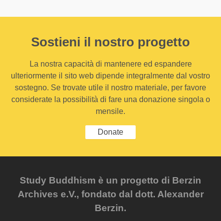
Sostieni il nostro progetto
La nostra capacità di mantenere ed espandere
ulteriormente il sito web dipende integralmente dal vostro
sostegno. Se trovate utile il nostro materiale, per favore
considerate la possibilità di fare una donazione singola o
mensile.
Donate
Study Buddhism è un progetto di Berzin
Archives e.V., fondato dal dott. Alexander
Berzin.