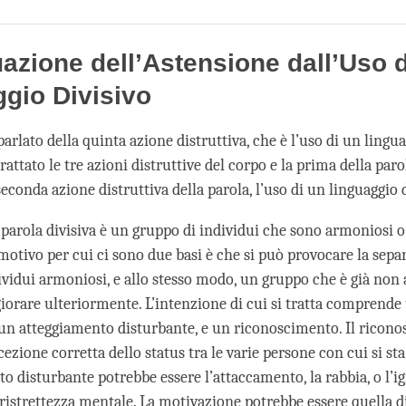
Share
Bookmark
on
facebook
azione dell’Astensione dall’Uso d
gio Divisivo
arlato della quinta azione distruttiva, che è l’uso di un lingua
attato le tre azioni distruttive del corpo e la prima della par
seconda azione distruttiva della parola, l’uso di un linguaggio d
a parola divisiva è un gruppo di individui che sono armoniosi 
motivo per cui ci sono due basi è che si può provocare la sepa
ividui armoniosi, e allo stesso modo, un gruppo che è già no
iorare ulteriormente. L’intenzione di cui si tratta comprende
un atteggiamento disturbante, e un riconoscimento. Il ricon
rcezione corretta dello status tra le varie persone con cui si st
to disturbante potrebbe essere l’attaccamento, la rabbia, o l’
 ristrettezza mentale. La motivazione potrebbe essere quella di 