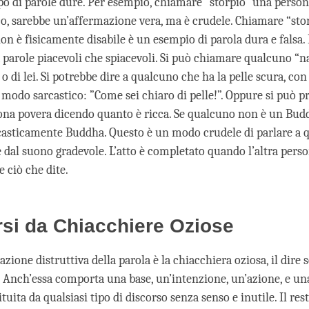
tipo di parole dure. Per esempio, chiamare “storpio” una perso
co, sarebbe un’affermazione vera, ma è crudele. Chiamare “st
on è fisicamente disabile è un esempio di parola dura e falsa.
 parole piacevoli che spiacevoli. Si può chiamare qualcuno “na
i o di lei. Si potrebbe dire a qualcuno che ha la pelle scura, con
n modo sarcastico: ”Come sei chiaro di pelle!”. Oppure si può p
ona povera dicendo quanto è ricca. Se qualcuno non è un Budd
asticamente Buddha. Questo è un modo crudele di parlare a 
 dal suono gradevole. L’atto è completato quando l’altra pers
 ciò che dite.
si da Chiacchiere Oziose
azione distruttiva della parola è la chiacchiera oziosa, il dire 
i. Anch’essa comporta una base, un’intenzione, un’azione, e un
ituita da qualsiasi tipo di discorso senza senso e inutile. Il res