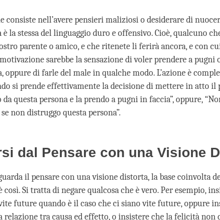
 consiste nell’avere pensieri maliziosi o desiderare di nuocere 
 è la stessa del linguaggio duro e offensivo. Cioè, qualcuno che
ostro parente o amico, e che ritenete li ferirà ancora, e con cui
a motivazione sarebbe la sensazione di voler prendere a pugni 
a, oppure di farle del male in qualche modo. L’azione è complet
o si prende effettivamente la decisione di mettere in atto il 
 da questa persona e la prendo a pugni in faccia”, oppure, “Non
, se non distruggo questa persona”.
si dal Pensare con una Visione D
uarda il pensare con una visione distorta, la base coinvolta d
 così. Si tratta di negare qualcosa che è vero. Per esempio, ins
ite future quando è il caso che ci siano vite future, oppure in
 relazione tra causa ed effetto, o insistere che la felicità non 