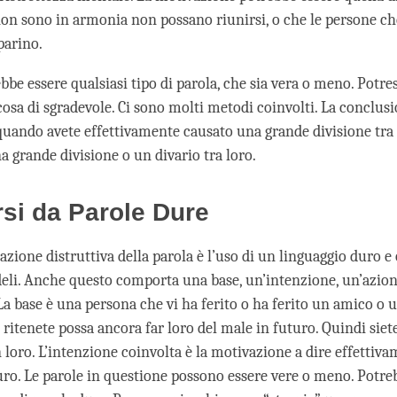
on sono in armonia non possano riunirsi, o che le persone ch
parino.
bbe essere qualsiasi tipo di parola, che sia vera o meno. Potre
cosa di sgradevole. Ci sono molti metodi coinvolti. La conclus
 quando avete effettivamente causato una grande divisione tra 
a grande divisione o un divario tra loro.
si da Parole Dure
azione distruttiva della parola è l’uso di un linguaggio duro e o
deli. Anche questo comporta una base, un’intenzione, un’azion
La base è una persona che vi ha ferito o ha ferito un amico o 
 ritenete possa ancora far loro del male in futuro. Quindi sie
 loro. L’intenzione coinvolta è la motivazione a dire effettiv
uro. Le parole in questione possono essere vere o meno. Potreb