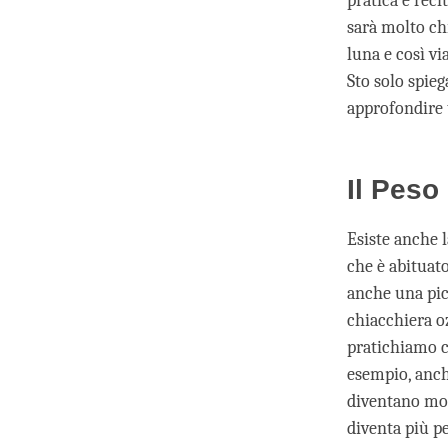
pratica e reci
sarà molto ch
luna e così vi
Sto solo spie
approfondire 
Il Peso
Esiste anche 
che è abituato
anche una picc
chiacchiera oz
pratichiamo c
esempio, anche
diventano molt
diventa più pe