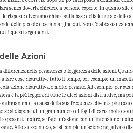
tate mantra e così via, dopo un po’ la risposta a domande come
iara senza doverla chiedere a persone esperte. In quanto alle
a, le risposte diventano chiare sulla base della lettura e dello st
gando delle piccole cose a margine qui. Non c’è abbastanza te
tutti questi argomenti.
 delle Azioni
la differenza nella pesantezza o leggerezza delle azioni. Quan
 a fare cose distruttive tutto il tempo, per esempio un macell
ola azione distruttiva, è molto pesante. Ad esempio, per sua n
iosa è la più leggera di tutte le dieci azioni distruttive, ma po
ontinuamente, a causa della sua frequenza, diventa piuttosto 
 se si dispone di un gran numero di fogli di carta molto sottil
o pesanti. Inoltre, se fate un’azione con un’intenzione molto 
sante. Allo stesso modo, se si compie un’azione negativa o dist