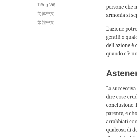
Tiếng Việt
persone che n
简体中文
armonia si se
繁體中文
L’azione potre
gentili o qual
dell’azione è
quando c’è un
Astener
La successiva 
dire cose cru
conclusione. 
parente, e che
arrabbiati con
qualcosa di d