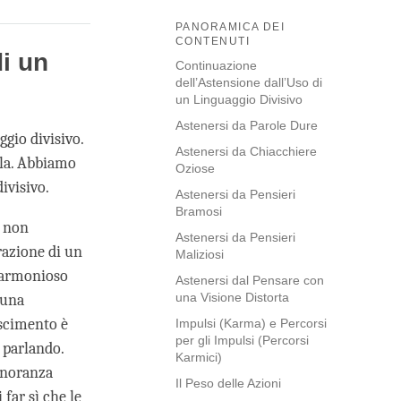
PANORAMICA DEI
CONTENUTI
i un
Continuazione
dell’Astensione dall’Uso di
un Linguaggio Divisivo
Astenersi da Parole Dure
ggio divisivo.
Astenersi da Chiacchiere
ola. Abbiamo
Oziose
ivisivo.
Astenersi da Pensieri
Bramosi
o non
Astenersi da Pensieri
razione di un
Maliziosi
n armonioso
Astenersi dal Pensare con
una Visione Distorta
 una
oscimento è
Impulsi (Karma) e Percorsi
per gli Impulsi (Percorsi
a parlando.
Karmici)
ignoranza
Il Peso delle Azioni
far sì che le