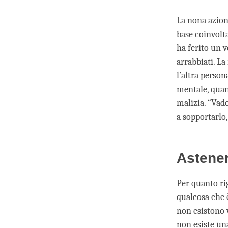
La nona azione
base coinvolta
ha ferito un v
arrabbiati. L
l’altra person
mentale, quand
malizia. “Vado
a sopportarlo
Astener
Per quanto rig
qualcosa che è
non esistono v
non esiste una