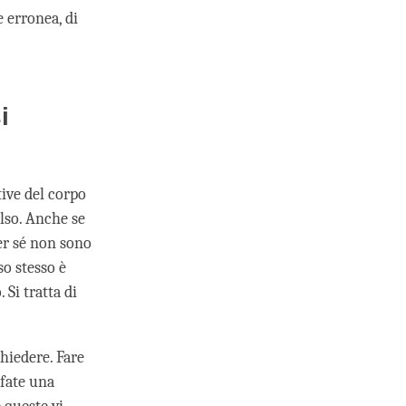
e erronea, di
i
tive del corpo
ulso. Anche se
per sé non sono
so stesso è
Si tratta di
hiedere. Fare
 fate una