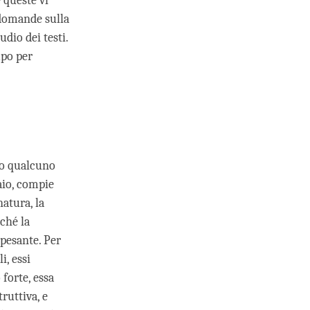
 queste vi
 domande sulla
udio dei testi.
mpo per
do qualcuno
aio, compie
atura, la
iché la
pesante. Per
i, essi
forte, essa
ruttiva, e