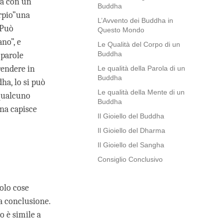
na con un
Buddha
orpio”una
L’Avvento dei Buddha in
 Può
Questo Mondo
no”, e
Le Qualità del Corpo di un
Buddha
 parole
rendere in
Le qualità della Parola di un
Buddha
ha, lo si può
Le qualità della Mente di un
qualcuno
Buddha
ona capisce
Il Gioiello del Buddha
Il Gioiello del Dharma
Il Gioiello del Sangha
Consiglio Conclusivo
solo cose
a conclusione.
to è simile a