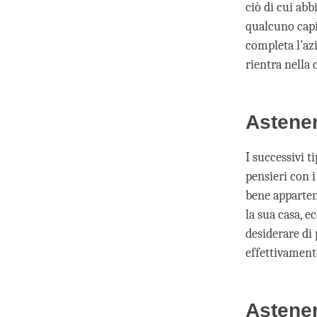
ciò di cui abb
qualcuno capis
completa l’azi
rientra nella
Astener
I successivi t
pensieri con i
bene appartene
la sua casa, e
desiderare di 
effettivamente
Astener