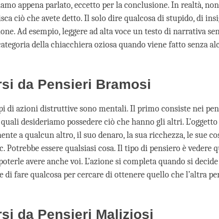
iamo appena parlato, eccetto per la conclusione. In realtà, no
ca ciò che avete detto. Il solo dire qualcosa di stupido, di insi
one. Ad esempio, leggere ad alta voce un testo di narrativa se
 categoria della chiacchiera oziosa quando viene fatto senza a
si da Pensieri Bramosi
ipi di azioni distruttive sono mentali. Il primo consiste nei pe
 quali desideriamo possedere ciò che hanno gli altri. L’oggetto 
nte a qualcun altro, il suo denaro, la sua ricchezza, le sue co
cc. Potrebbe essere qualsiasi cosa. Il tipo di pensiero è vedere 
poterle avere anche voi. L’azione si completa quando si decide
 di fare qualcosa per cercare di ottenere quello che l’altra pe
si da Pensieri Maliziosi