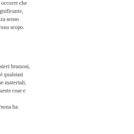
n occorre che
gnificante,
nza senso
lcuno scopo.
nsieri bramosi,
è qualsiasi
se materiali,
queste cose e
rsona ha.