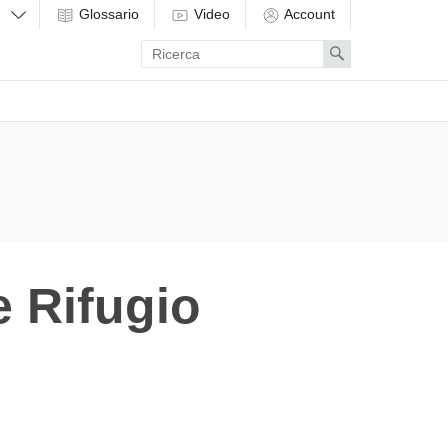
Glossario
Video
Account
Enter
Search
search
term
e Rifugio