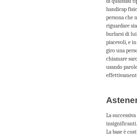
di qualsiasi 
handicap fisi
persona che n
riguardare sia
burlarsi di lu
piacevoli, e i
giro una pers
chiamare sarc
usando parole
effettivamente
Astener
La successiva 
insignificant
La base è cost