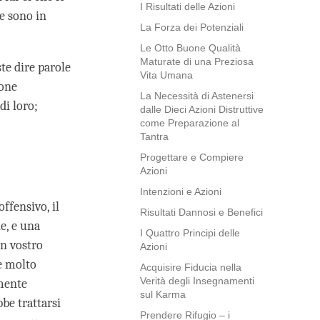
I Risultati delle Azioni
e sono in
La Forza dei Potenziali
Le Otto Buone Qualità
Maturate di una Preziosa
ste dire parole
Vita Umana
ione
La Necessità di Astenersi
di loro;
dalle Dieci Azioni Distruttive
come Preparazione al
Tantra
Progettare e Compiere
Azioni
Intenzioni e Azioni
ffensivo, il
Risultati Dannosi e Benefici
e, e una
I Quattro Principi delle
un vostro
Azioni
te molto
Acquisire Fiducia nella
Verità degli Insegnamenti
amente
sul Karma
be trattarsi
Prendere Rifugio – i