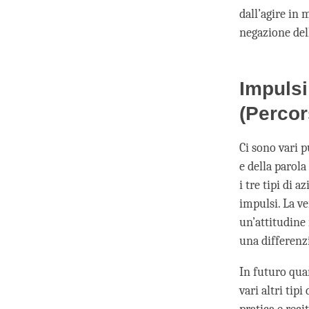
dall’agire in 
negazione dell
Impulsi
(Percor
Ci sono vari p
e della parol
i tre tipi di 
impulsi. La v
un’attitudine 
una differenz
In futuro qua
vari altri tip