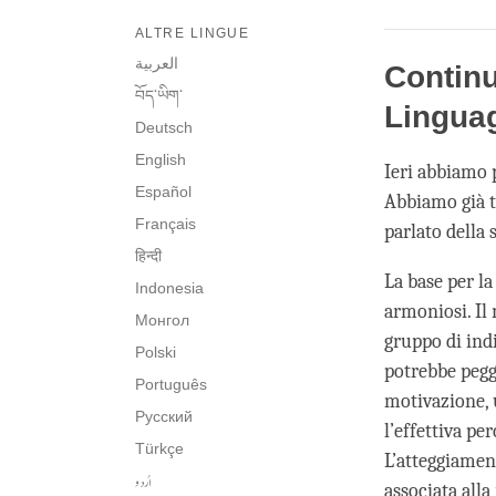
ALTRE LINGUE
العربية
Continu
བོད་ཡིག་
Linguag
Deutsch
English
Ieri abbiamo p
Español
Abbiamo già tr
Français
parlato della 
हिन्दी
La base per l
Indonesia
armoniosi. Il 
Монгол
gruppo di ind
Polski
potrebbe pegg
Português
motivazione, 
Русский
l’effettiva pe
Türkçe
L’atteggiamen
اُردو
associata alla