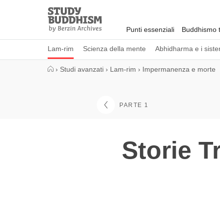
Close
Study
Buddhism
Punti essenziali
Buddhismo t
Home
Lam-rim
Scienza della mente
Abhidharma e i sistem
›
Studi avanzati
›
Lam-rim
›
Impermanenza e morte
PARTE 1
Storie T