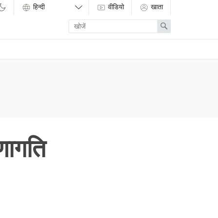
वीडियो
खाता
Enter
Search
search
term
णागति