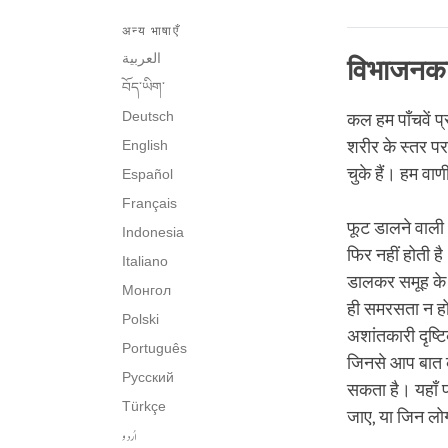
अन्य भाषाएँ
العربية
विभाजनकार
བོད་ཡིག་
Deutsch
कल हम पाँचवें प्
English
शरीर के स्तर पर
चुके हैं। हम वाण
Español
Français
फूट डालने वाली 
Indonesia
फिर नहीं होती है
Italiano
डालकर समूह के 
Монгол
ही समरसता न हो
Polski
अशांतकारी दृष्
Português
जिनसे आप बात कर
Русский
सकता है। यहाँ प
Türkçe
जाए, या जिन लो
اُردو