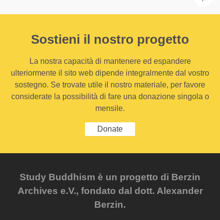
Sostieni il nostro progetto
La nostra capacità di mantenere ed espandere
ulteriormente il sito web dipende integralmente dal vostro
sostegno. Se trovate utile il nostro materiale, per favore
considerate la possibilità di fare una donazione singola o
mensile.
Donate
Study Buddhism è un progetto di Berzin
Archives e.V., fondato dal dott. Alexander
Berzin.