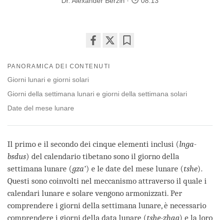
Dr. Alexander Berzin
08:13
Share
Bookmark
on
PANORAMICA DEI CONTENUTI
facebook
Giorni lunari e giorni solari
Giorni della settimana lunari e giorni della settimana solari
Date del mese lunare
Il primo e il secondo dei cinque elementi inclusi (
lnga-
bsdus
) del calendario tibetano sono il giorno della
settimana lunare (
gza’
) e le date del mese lunare (
tshe
).
Questi sono coinvolti nel meccanismo attraverso il quale i
calendari lunare e solare vengono armonizzati. Per
comprendere i giorni della settimana lunare, è necessario
comprendere i giorni della data lunare (
tshe-zhag
) e la loro