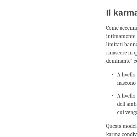
Il karm
Come accennat
intimamente c
limitati hann
rinascere in 
dominante" co
A livello
nascono e
A livell
dell'amb
cui vengo
Questa modell
karma condivis