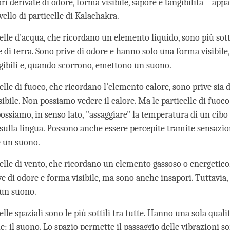
i derivate di odore, forma visibile, sapore e tangibilità – app
vello di particelle di Kalachakra.
elle d'acqua, che ricordano un elemento liquido, sono più sotti
e di terra. Sono prive di odore e hanno solo una forma visibile
gibili e, quando scorrono, emettono un suono.
elle di fuoco, che ricordano l'elemento calore, sono prive sia 
sibile. Non possiamo vedere il calore. Ma le particelle di fuo
ossiamo, in senso lato, "assaggiare" la temperatura di un cibo
sulla lingua. Possono anche essere percepite tramite sensazion
 un suono.
celle di vento, che ricordano un elemento gassoso o energetico
e di odore e forma visibile, ma sono anche insapori. Tuttavia,
un suono.
elle spaziali sono le più sottili tra tutte. Hanno una sola quali
e: il suono. Lo spazio permette il passaggio delle vibrazioni s