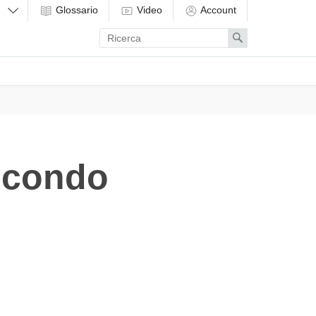
Glossario
Video
Account
Enter
Search
search
term
secondo