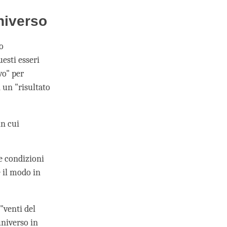
niverso
o
esti esseri
vo" per
 un "risultato
in cui
le condizioni
e il modo in
"venti del
universo in