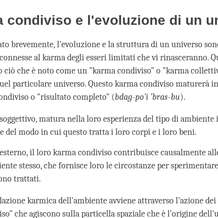
a condiviso e l'evoluzione di un u
o brevemente, l'evoluzione e la struttura di un universo son
onnesse al karma degli esseri limitati che vi rinasceranno. Qu
o ciò che è noto come un "karma condiviso" o "karma colletti
quel particolare universo. Questo karma condiviso maturerà in
ndiviso o "risultato completo" (
bdag-po’i ’bras-bu
).
 soggettivo, matura nella loro esperienza del tipo di ambiente 
 del modo in cui questo tratta i loro corpi e i loro beni.
o esterno, il loro karma condiviso contribuisce causalmente al
iente stesso, che fornisce loro le circostanze per sperimentar
no trattati.
azione karmica dell'ambiente avviene attraverso l'azione dei 
o" che agiscono sulla particella spaziale che è l'origine dell'