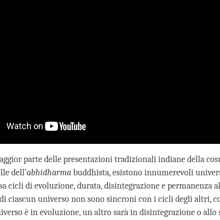
ggior parte delle presentazioni tradizionali indiane della cos
le dell'
abhidharma
buddhista, esistono innumerevoli univer
sa cicli di evoluzione, durata, disintegrazione e permanenza al
i di ciascun universo non sono sincroni con i cicli degli altri, c
erso è in evoluzione, un altro sarà in disintegrazione o allo s