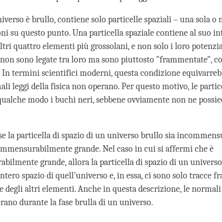
erso è brullo, contiene solo particelle spaziali – una sola o 
oni su questo punto. Una particella spaziale contiene al suo i
altri quattro elementi più grossolani, e non solo i loro potenzia
 non sono legate tra loro ma sono piuttosto "frammentate", c
a. In termini scientifici moderni, questa condizione equivarreb
ali leggi della fisica non operano. Per questo motivo, le partice
qualche modo i buchi neri, sebbene ovviamente non ne possie
se la particella di spazio di un universo brullo sia incommen
ommensurabilmente grande. Nel caso in cui si affermi che è
ilmente grande, allora la particella di spazio di un universo
ntero spazio di quell'universo e, in essa, ci sono solo tracce
le degli altri elementi. Anche in questa descrizione, le normali 
rano durante la fase brulla di un universo.