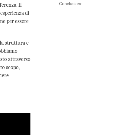
Conclusione
erenza. Il
'esperienza di
one per essere
la struttura e
dobbiamo
esto attraverso
to scopo,
scere