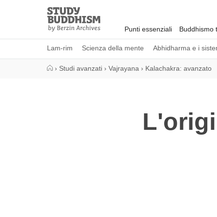
Close
Study
Buddhism
Punti essenziali
Buddhismo t
Home
Lam-rim
Scienza della mente
Abhidharma e i sistem
›
Studi avanzati
›
Vajrayana
›
Kalachakra: avanzato
L'orig