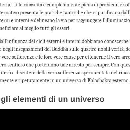
terno. Tale rinascita è completamente piena di problemi e soff
ernativo presenta le pratiche tantriche che ci purificano dall
sterni e interni e delineano la via per raggiungere l'illuminazi
neficiare al meglio tutti gli esseri.
dall'influenza dei cicli esterni e interni dobbiamo conoscerne 
e negli insegnamenti del Buddha sulle quattro nobili verità, 
 vere sofferenze e le loro vere cause per ottenerne il vero arr
vero sentiero che porteranno tale arresto per sempre. Con ques
miterò a discutere della vera sofferenza sperimentata nel rina
lmente e ripetutamente in un universo di Kalachakra esterno.
e gli elementi di un universo