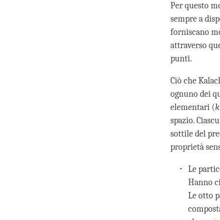
Per questo mo
sempre a dispo
forniscano mol
attraverso que
punti.
Ciò che Kalac
ognuno dei qu
elementari (
k
spazio. Ciascu
sottile del pr
proprietà sen
Le partic
Hanno cin
Le otto p
composta 