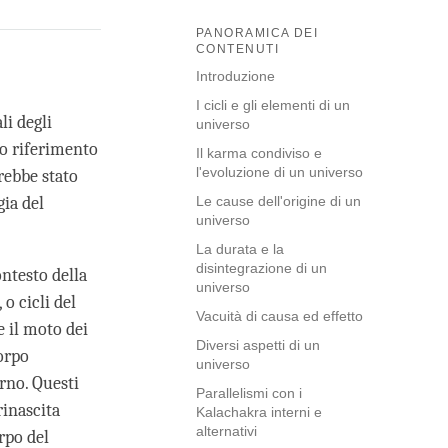
PANORAMICA DEI
CONTENUTI
Introduzione
I cicli e gli elementi di un
li degli
universo
uo riferimento
Il karma condiviso e
l'evoluzione di un universo
rebbe stato
ia del
Le cause dell'origine di un
universo
La durata e la
disintegrazione di un
ntesto della
universo
 o cicli del
Vacuità di causa ed effetto
e il moto dei
Diversi aspetti di un
corpo
universo
orno. Questi
Parallelismi con i
rinascita
Kalachakra interni e
alternativi
rpo del