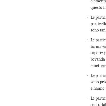
elementar
questo li
Le partic
particell
sono tan
Le partic
forma vi
sapore: p
bevanda 
emettere
Le parti
sono priv
e hanno 
Le partic
sensorial