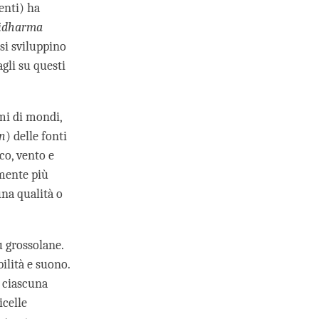
enti) ha
idharma
 si sviluppino
agli su questi
mi di mondi,
n
) delle fonti
co, vento e
amente più
una qualità o
ù grossolane.
ilità e suono.
 ciascuna
icelle