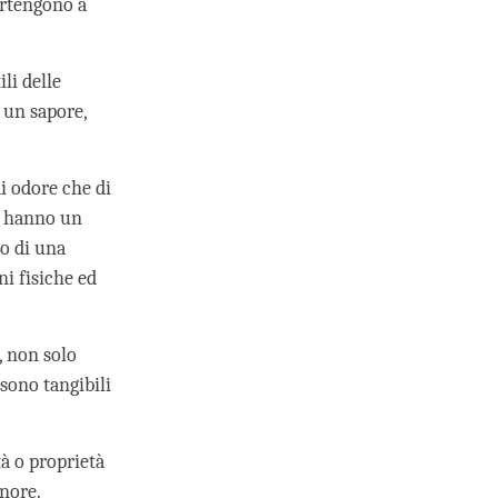
artengono a
li delle
, un sapore,
di odore che di
co hanno un
 o di una
i fisiche ed
, non solo
 sono tangibili
tà o proprietà
onore.