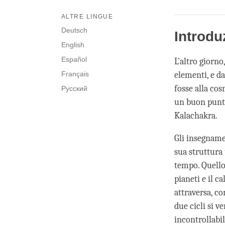
ALTRE LINGUE
Deutsch
Introdu
English
Español
L'altro giorno
Français
elementi, e da
fosse alla cos
Русский
un buon punto
Kalachakra.
Gli insegname
sua struttura t
tempo. Quello
pianeti e il c
attraversa, co
due cicli si v
incontrollabi