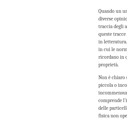
Quando un univ
diverse opini
traccia degli 
queste tracce
in letteratur
in cui le norm
ricordano in 
proprietà.
Non è chiaro 
piccola o inc
incommensurab
comprende l'i
delle particel
fisica non ope