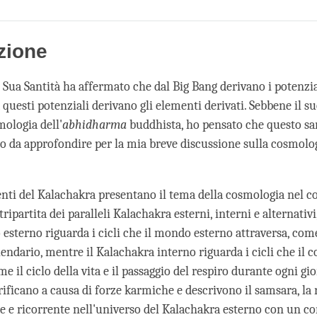
Share
Bookmark
on
facebook
zione
, Sua Santità ha affermato che dal Big Bang derivano i potenzia
 questi potenziali derivano gli elementi derivati. Sebbene il s
mologia dell'
abhidharma
buddhista, ho pensato che questo sa
 da approfondire per la mia breve discussione sulla cosmolog
nti del Kalachakra presentano il tema della cosmologia nel co
ripartita dei paralleli Kalachakra esterni, interni e alternativi,
 esterno riguarda i cicli che il mondo esterno attraversa, com
alendario, mentre il Kalachakra interno riguarda i cicli che il 
me il ciclo della vita e il passaggio del respiro durante ogni gi
erificano a causa di forze karmiche e descrivono il samsara, la 
le e ricorrente nell'universo del Kalachakra esterno con un co