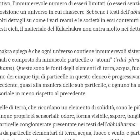
tivo, l'innumerevole numero di esseri limitati (o esseri senzi
sizione un universo in cui rinascere. Sebbene i testi dell'
abh
ti dettagli su come i vari reami e le società in essi contenuti
sti cicli, il materiale del Kalachakra non entra molto nei dett
hakra spiega è che ogni universo contiene innumerevoli siste
ali è composto da minuscole particelle o "atomi" (’
rdul-phra
hams
). Queste sono le fonti degli elementi di terra, acqua, fuo
no dei cinque tipi di particelle in questo elenco è progressiv
ecedente, quasi alla maniera delle sub particelle, e ognuno ha 
soriale in meno rispetto al precedente.
elle di terra, che ricordano un elemento di solidità, sono le pi
que proprietà sensoriali: odore, forma visibile, sapore, tangib
articelle conglomerate presentate nei testi dell'
abhidharma
–
da particelle elementari di terra, acqua, fuoco e vento, e part