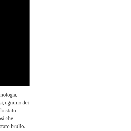
mologia,
si, ognuno dei
lo stato
osì che
tato brullo.