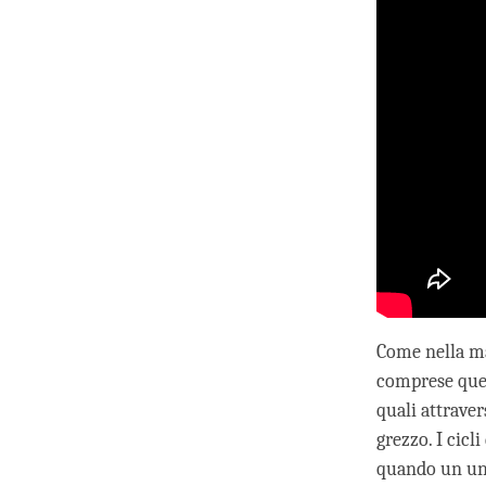
Come nella ma
comprese quel
quali attraver
grezzo. I cicl
quando un univ