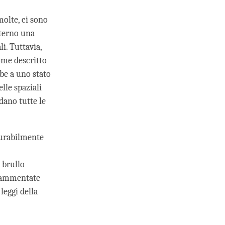
molte, ci sono
nterno una
li. Tuttavia,
ome descritto
be a uno stato
lle spaziali
dano tutte le
surabilmente
 brullo
 frammentate
leggi della