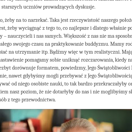
 starszych uczniów prowadzących dyskusje.
to, żeby na to narzekać. Taka jest rzeczywistość naszego poło
t, żeby wyciągnąć z tego to, co najlepsze i dlatego właśnie 
 – nauczycieli i nas samych. Większość z nas nie ma sposob
całego swojego czasu na praktykowanie buddyzmu. Mamy rod
ać na utrzymanie itp. Bądźmy więc w tym realistyczni. Maj
nastawienie pomagamy sobie uniknąć rozczarowania, kiedy n
ezbyt dorównuje formatem, powiedzmy, Jego Świątobliwości D
ie, nawet gdybyśmy mogli przebywać z Jego Świątobliwością
ywać od niego osobiste nauki, to tak bardzo przekraczałyby 
em nasz poziom, że nie dotarłyby do nas i nie moglibyśmy s
sób z tego przewodnictwa.