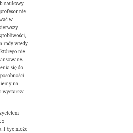
ób naukowy,
profesor nie
ować w
pierwszy
ątobliwości,
ym rady wtedy
 którego nie
awansowane.
enia się do
sposobności
ziemy na
ko wystarcza
czycielem
k z
. I być może