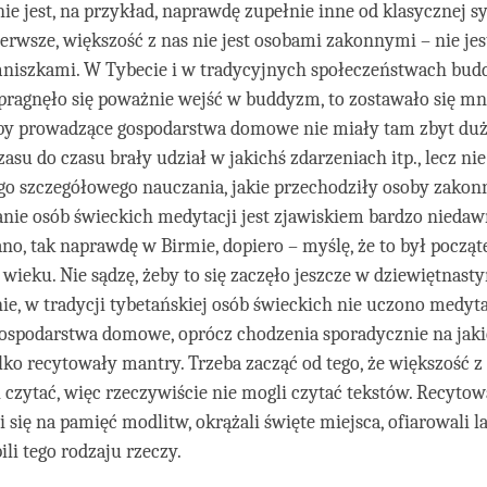
facebook
ie jest, na przykład, naprawdę zupełnie inne od klasycznej s
ierwsze, większość z nas nie jest osobami zakonnymi – nie je
iszkami. W Tybecie i w tradycyjnych społeczeństwach buddy
 pragnęło się poważnie wejść w buddyzm, to zostawało się m
by prowadzące gospodarstwa domowe nie miały tam zbyt duż
zasu do czasu brały udział w jakichś zdarzeniach itp., lecz ni
go szczegółowego nauczania, jakie przechodziły osoby zakon
nie osób świeckich medytacji jest zjawiskiem bardzo nieda
o, tak naprawdę w Birmie, dopiero – myślę, że to był począt
wieku. Nie sądzę, żeby to się zaczęło jeszcze w dziewiętnast
e, w tradycji tybetańskiej osób świeckich nie uczono medyta
spodarstwa domowe, oprócz chodzenia sporadycznie na jakieś
lko recytowały mantry. Trzeba zacząć od tego, że większość z 
i czytać, więc rzeczywiście nie mogli czytać tekstów. Recytow
i się na pamięć modlitw, okrążali święte miejsca, ofiarowali 
ili tego rodzaju rzeczy.