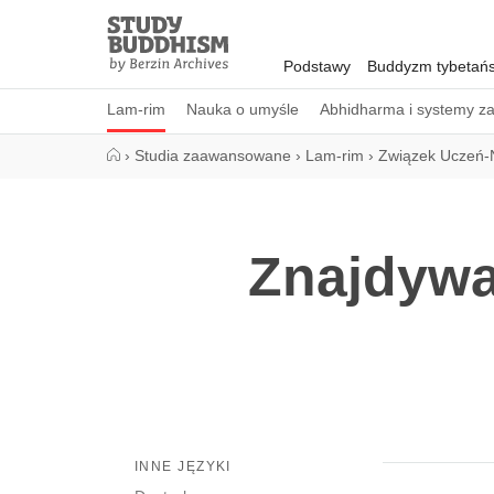
Close
Study
Buddhism
Podstawy
Buddyzm tybetańs
Home
Lam-rim
Nauka o umyśle
Abhidharma i systemy z
›
Studia zaawansowane
›
Lam-rim
›
Związek Uczeń-
Znajdywa
INNE JĘZYKI