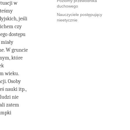
Poziomy przewodnika
ytuacji w
duchowego
steśmy
Nauczyciele postępujący
jskich, jeśli
nieetycznie
nichem czy
ego dostępu
e miały
ne. W gruncie
wnym, które
ek
ym wieku.
cji. Osoby
 nauki itp.,
ludzi nie
ali zatem
lampki