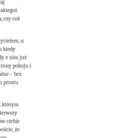
zaj
jakiegoś
, czy coś
ycielem, u
o kiedy
dy z nim już
trony pokoju i
alne – bez
po prostu
z którym
pierwszy
ów ciebie
iście, że
zym