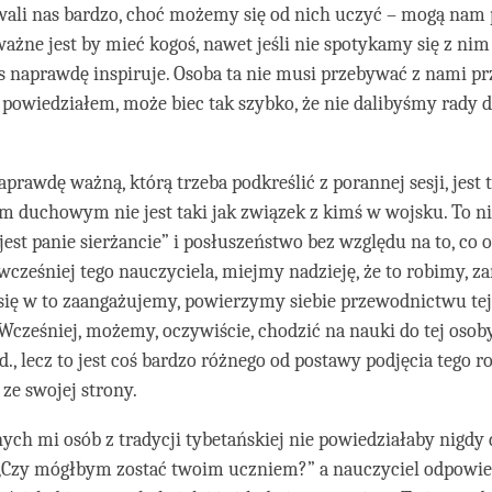
wali nas bardzo, choć możemy się od nich uczyć – mogą nam
ważne jest by mieć kogoś, nawet jeśli nie spotykamy się z ni
as naprawdę inspiruje. Osoba ta nie musi przebywać z nami prz
 powiedziałem, może biec tak szybko, że nie dalibyśmy rady 
aprawdę ważną, którą trzeba podkreślić z porannej sesji, jest 
m duchowym nie jest taki jak związek z kimś w wojsku. To ni
jest panie sierżancie” i posłuszeństwo bez względu na to, co 
ześniej tego nauczyciela, miejmy nadzieję, że to robimy, z
 się w to zaangażujemy, powierzymy siebie przewodnictwu te
 Wcześniej, możemy, oczywiście, chodzić na nauki do tej oso
d., lecz to jest coś bardzo różnego od postawy podjęcia tego r
ze swojej strony.
ych mi osób z tradycji tybetańskiej nie powiedziałaby nigdy 
 „Czy mógłbym zostać twoim uczniem?” a nauczyciel odpowied