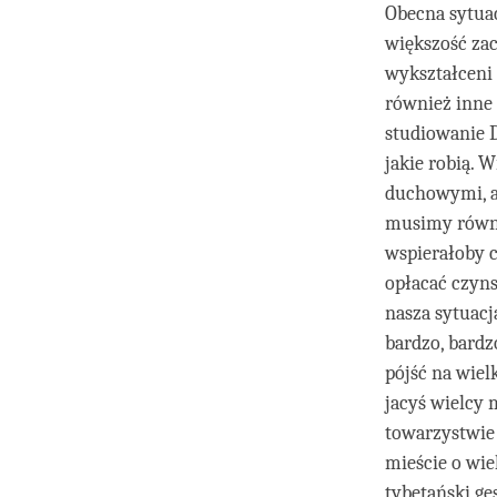
Obecna sytua
większość zac
wykształceni 
również inne 
studiowanie 
jakie robią. 
duchowymi, a
musimy równie
wspierałoby ca
opłacać czyns
nasza sytuacj
bardzo, bard
pójść na wiel
jacyś wielcy 
towarzystwie
mieście o wie
tybetański ge