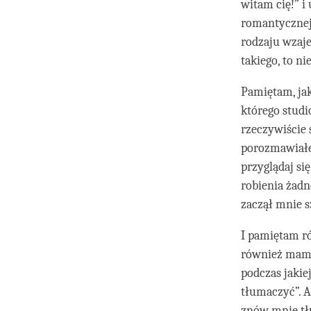
witam cię!” i 
romantycznej w
rodzaju wzaje
takiego, to ni
Pamiętam, ja
którego studi
rzeczywiście 
porozmawiałem
przyglądaj si
robienia żadne
zaczął mnie s
I pamiętam r
również mam n
podczas jakie
tłumaczyć”. A
znów mnie tłu