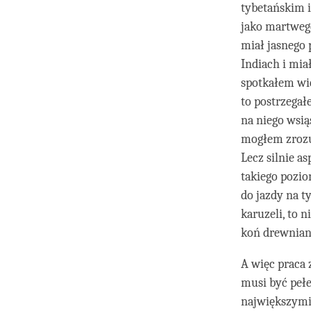
tybetańskim 
jako martwego
miał jasnego
Indiach i mia
spotkałem wie
to postrzegał
na niego wsią
mogłem zrozum
Lecz silnie a
takiego pozio
do jazdy na t
karuzeli, to 
koń drewnian
A więc praca 
musi być pełe
największymi 