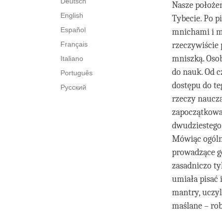
Deutsch
Nasze położen
English
Tybecie. Po p
Español
mnichami i mn
Français
rzeczywiście
mniszką. Oso
Italiano
do nauk. Od c
Português
dostępu do te
Русский
rzeczy naucza
zapoczątkowan
dwudziestego 
Mówiąc ogólni
prowadzące go
zasadniczo ty
umiała pisać 
mantry, uczyl
maślane – rob