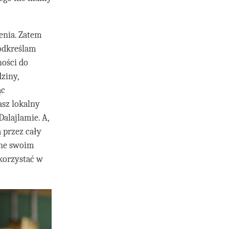
żenia. Zatem
podkreślam
ności do
ziny,
ąc
asz lokalny
alajlamie. A,
 przez cały
one swoim
korzystać w