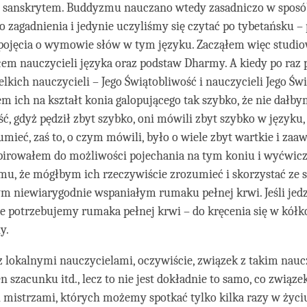
i sanskrytem. Buddyzmu nauczano wtedy zasadniczo w spos
 zagadnienia i jedynie uczyliśmy się czytać po tybetańsku – 
 pojęcia o wymowie słów w tym języku. Zacząłem więc studi
łem nauczycieli języka oraz podstaw Dharmy. A kiedy po raz 
lkich nauczycieli – Jego Świątobliwość i nauczycieli Jego Świ
em ich na kształt konia galopującego tak szybko, że nie dałb
ść, gdyż pędził zbyt szybko, oni mówili zbyt szybko w języku,
ieć, zaś to, o czym mówili, było o wiele zbyt wartkie i za
spirowałem do możliwości pojechania na tym koniu i wyćwicz
mu, że mógłbym ich rzeczywiście zrozumieć i skorzystać ze 
ym niewiarygodnie wspaniałym rumaku pełnej krwi. Jeśli jed
nie potrzebujemy rumaka pełnej krwi – do kręcenia się w kół
y.
z lokalnymi nauczycielami, oczywiście, związek z takim nau
n szacunku itd., lecz to nie jest dokładnie to samo, co związe
mistrzami, których możemy spotkać tylko kilka razy w życiu