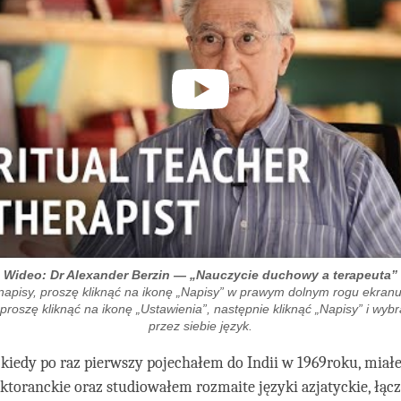
Wideo: Dr Alexander Berzin — „Nauczycie duchowy a terapeuta”
napisy, proszę kliknąć na ikonę „Napisy” w prawym dolnym rogu ekranu
 proszę kliknąć na ikonę „Ustawienia”, następnie kliknąć „Napisy” i wyb
przez siebie język.
kiedy po raz pierwszy pojechałem do Indii w 1969roku, miał
oktoranckie oraz studiowałem rozmaite języki azjatyckie, łącz