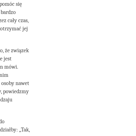
 pomóc się
m bardzo
ez cały czas,
dotrzymać jej
to, że związek
e jest
on mówi.
anim
j osoby nawet
by, powiedzmy
odzaju
do
ziałby: „Tak,