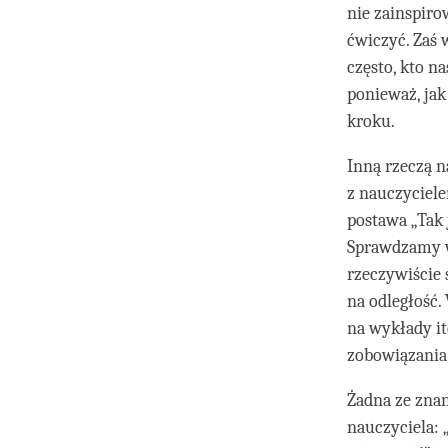
nie zainspiro
ćwiczyć. Zaś 
często, kto n
ponieważ, jak
kroku.
Inną rzeczą n
z nauczyciele
postawa „Tak 
Sprawdzamy wc
rzeczywiście
na odległość.
na wykłady it
zobowiązania 
Żadna ze znan
nauczyciela: