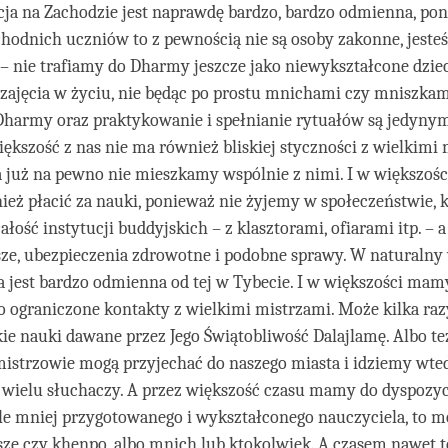
cja na Zachodzie jest naprawdę bardzo, bardzo odmienna, po
hodnich uczniów to z pewnością nie są osoby zakonne, jeste
– nie trafiamy do Dharmy jeszcze jako niewykształcone dzie
zajęcia w życiu, nie będąc po prostu mnichami czy mniszkam
Dharmy oraz praktykowanie i spełnianie rytuałów są jedynym
Większość z nas nie ma również bliskiej styczności z wielkimi
 już na pewno nie mieszkamy wspólnie z nimi. I w większoś
ż płacić za nauki, ponieważ nie żyjemy w społeczeństwie, 
łość instytucji buddyjskich – z klasztorami, ofiarami itp. – a
ze, ubezpieczenia zdrowotne i podobne sprawy. W naturalny
a jest bardzo odmienna od tej w Tybecie. I w większości mam
zo ograniczone kontakty z wielkimi mistrzami. Może kilka r
kie nauki dawane przez Jego Świątobliwość Dalajlamę. Albo te
mistrzowie mogą przyjechać do naszego miasta i idziemy wte
 wielu słuchaczy. A przez większość czasu mamy do dyspozy
le mniej przygotowanego i wykształconego nauczyciela, to mo
sze czy khenpo, albo mnich lub ktokolwiek. A czasem nawet