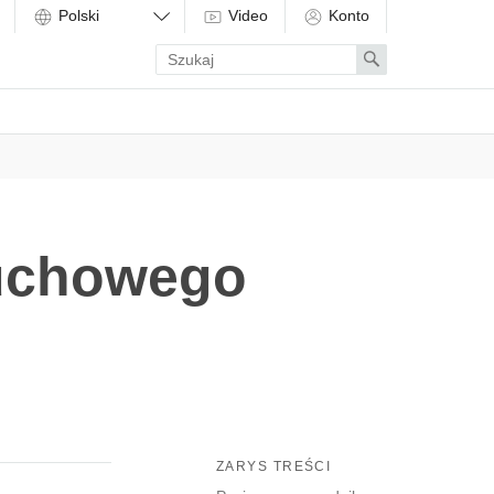
Video
Konto
Enter
Search
search
term
duchowego
ZARYS TREŚCI