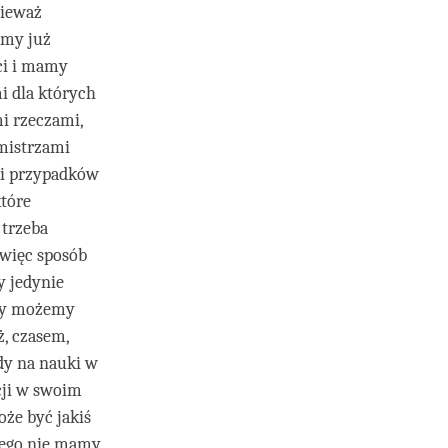
nieważ
śmy już
ci i mamy
i dla których
i rzeczami,
 mistrzami
ci przypadków
które
 trzeba
 więc sposób
y jedynie
azy możemy
ż, czasem,
dy na nauki w
cji w swoim
że być jakiś
 tego nie mamy