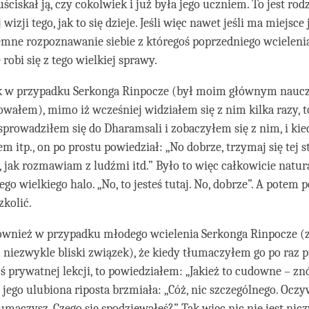
uściskał ją, czy cokolwiek i już była jego uczniem. To jest rod
izji tego, jak to się dzieje. Jeśli więc nawet jeśli ma miejsce 
mne rozpoznawanie siebie z któregoś poprzedniego wcielenia
e robi się z tego wielkiej sprawy.
k w przypadku Serkonga Rinpocze (był moim głównym naucz
owałem), mimo iż wcześniej widziałem się z nim kilka razy, t
sprowadziłem się do Dharamsali i zobaczyłem się z nim, i kie
 itp., on po prostu powiedział: „No dobrze, trzymaj się tej s
ę, jak rozmawiam z ludźmi itd.” Było to więc całkowicie natur
go wielkiego halo. „No, to jesteś tutaj. No, dobrze”. A potem 
zkolić.
ównież w przypadku młodego wcielenia Serkonga Rinpocze (
iezwykle bliski związek), że kiedy tłumaczyłem go po raz 
jś prywatnej lekcji, to powiedziałem: „Jakież to cudowne – zn
 jego ulubiona riposta brzmiała: „Cóż, nic szczególnego. Oczyw
maczysz. Czego się spodziewałeś?” Tak więc nic nie jest nic