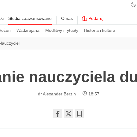
ki
Studia zaawansowane
O nas
Podaruj
ałożeń
Wadżrajana
Modlitwy i rytuały
Historia i kultura
Nauczyciel
nie nauczyciela 
dr Alexander Berzin
18:57
Share
Bookmark
on