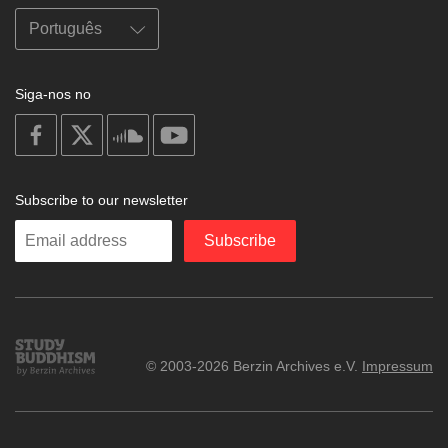
Siga-nos no
on
on
on
on
facebook
X
soundcloud
youtube
Subscribe to our newsletter
Enter
Subscribe
your
email
Study
© 2003-2026 Berzin Archives e.V.
Impressum
Buddhism
Home