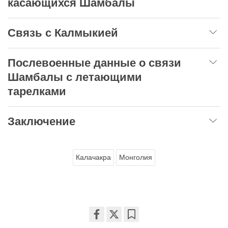
касающихся Шамбалы
Связь с Калмыкией
Послевоенные данные о связи
Шамбалы с летающими
тарелками
Заключение
Калачакра
Монголия
Share
Bookmark