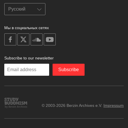
Мы в социальных сетях
on
on
on
on
facebook
X
soundcloud
youtube
Subscribe to our newsletter
Enter
Subscribe
your
email
Study
© 2003-2026 Berzin Archives e.V.
Impressum
Buddhism
Home