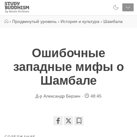
Close
Study
Buddhism
Home
›
Продвинутый уровень
›
История и культура
›
Шамбала
Ошибочные
западные мифы о
Шамбале
Д-р Александр Берзин
48:45
Share
Bookmark
on
СОДЕРЖАНИЕ