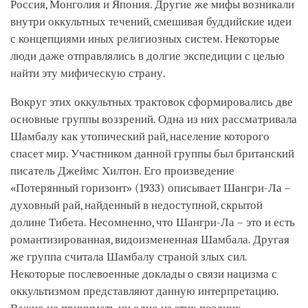
Россия, Монголия и Япония. Другие же мифы возникали
внутри оккультных течений, смешивая буддийские идеи
с концепциями иных религиозных систем. Некоторые
люди даже отправлялись в долгие экспедиции с целью
найти эту мифическую страну.
Вокруг этих оккультных трактовок сформировались две
основные группы воззрений. Одна из них рассматривала
Шамбалу как утопический рай, население которого
спасет мир. Участником данной группы был британский
писатель Джеймс Хилтон. Его произведение
«Потерянный горизонт» (1933) описывает Шангри-Ла –
духовный рай, найденный в недоступной, скрытой
долине Тибета. Несомненно, что Шангри-Ла – это и есть
романтизированная, видоизмененная Шамбала. Другая
же группа считала Шамбалу страной злых сил.
Некоторые послевоенные доклады о связи нацизма с
оккультизмом представляют данную интерпретацию.