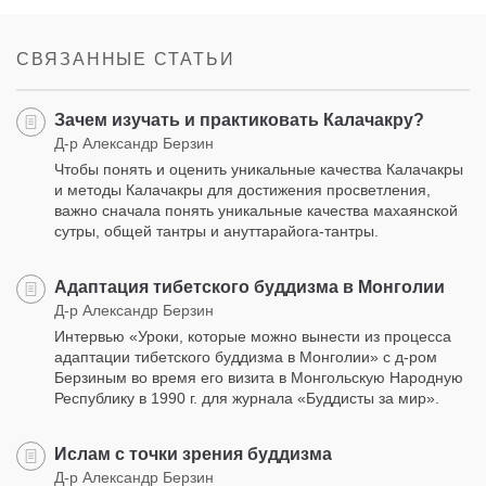
on
facebook
СВЯЗАННЫЕ СТАТЬИ
Зачем изучать и практиковать Калачакру?
Д-р Александр Берзин
Чтобы понять и оценить уникальные качества Калачакры
и методы Калачакры для достижения просветления,
важно сначала понять уникальные качества махаянской
сутры, общей тантры и ануттарайога-тантры.
Адаптация тибетского буддизма в Монголии
Д-р Александр Берзин
Интервью «Уроки, которые можно вынести из процесса
адаптации тибетского буддизма в Монголии» с д-ром
Берзиным во время его визита в Монгольскую Народную
Республику в 1990 г. для журнала «Буддисты за мир».
Ислам с точки зрения буддизма
Д-р Александр Берзин