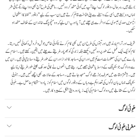
بولتے ہیں۔ بہرحال، ویغور لوگ اپنے آپ میں کوئی متحد گروہ نہیں ۔ ماضی کی طرح آج بھی وہ اپنے ریگستانی شہر
جہاں وہ بستے ہیں اُسی کے واسطے سے اپنی شناخت قائم کرتے ہیں اِن سب کے لیے "ویغور" لفظ کا استعمال
انیسویں صدی عیسوی کے اواخر سے ہی چلنے میں آیا اور یہ اس لیے کہ وہ منچو چِنگ خاندان کے خلاف متحد ہو
سکیں۔
شریف اور آرام پسند ہیں اور تبتوں کی طرح ان میں بھی کام کرنے کا کوئی خاص جوش و خروش دکھائی نہیں دیتا۔
کام کو ایک نیک عمل کے طور پر وہ نہیں دیکھتے بلکہ زندگی کو بھرپور طریقے سے جینے میں یقین رکھتے ہیں۔ اسلام کے
بارے میں ان کی معلومات بہت کم ہیں اور ان کی مساجد کا انداز اور ان کے طور طریقے وسط ایشیائی ہیں۔ ان میں
سے وہ لوگ جو سنکیانگ کے وسط یا شمالی حصے میں رہتے ہیں انھوں نے کافی حد تک چینی طور طریقے اپنا لیے
ہیں۔ بیشتر اوقات میں صرف بوڑھے لوگ مسجد جاتے ہیں۔ مساجد کے حالات بھی اچھے نہیں ہیں۔ جنوبی
سنکیانگ جہاں ہان لوگوں کی تعداد کم ہے وہاں کے ویغور لوگوں میں اسلام کو زیادہ استحکام حاصل ہے۔ ھُوِئی
لوگوں کے مقابلے میں وہ لوگ اسلام کی ایک زیادہ روایتی شکل کے پیروکار ہیں۔
ھُوِئی لوگ
مغربی ھُوِئی لوگ