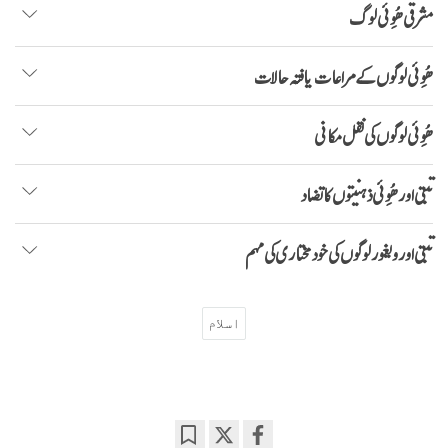
مشرقی ھُوِئی لوگ
ھُوِئی لوگوں کے مراعات یافتہ حالات
ھُوِئی لوگوں کی نقل مکانی
تبتی اور ھُوِئی ذہنیتوں کا تضاد
تبتی اور ویغور لوگوں کی خود مختاری کی مہم
اسلام