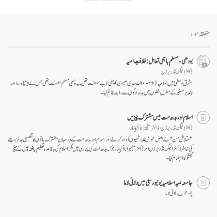
Bookmark
Share
on
facebook
متعلقہ مواد
بودھی-مسلم باہمی تعامل: خلافتِ امیہ
ڈاکٹر الیگزینڈر برزن
مشرق وسطیٰ میں بنو اُمیِہ (۶۶۱-۷۵۰ صدی عیسوی) پہلی عرب سلطنت تھی۔ یہ پہلی مسلم سلطنت تھی جس نے ایشیا وسط اور
ہند بر صغیر کے مغربی خطوں میں بدھ لوگوں سے رابطہ قائم کیا۔
اسلام اور بدھ مت میں مشترک چیزیں
ڈاکٹر الیگزینڈر برزن ، ڈاکٹر سنجیزانا اکپینار
"متلاشی من" نے بعض عمومی غلط فہمیوں کو دور کرنے اور اسلام اور بدھ مت کے درمیان مشترک باتوں کا تفصیلی جائزہ لینے
کی خاطر ڈاکٹر الیگزینڈر برزن اور ڈاکٹر سنجیزانا اکپینار جو کہ بدھ مت کی پجاری ہیں مگر اسلام کی باقاعدہ تعلیم یافتہ ہیں کے بیچ
گفتگو کا اہتمام کیا۔
جامعہ ملیہ اسلامیہ یونیورسٹی میں دلائی لاما
چودھویں دلائی لاما