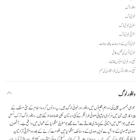
facebook
ویغور لوگ
ھُوِئی لوگ
مغربی ھُوِئی لوگ
مشرقی ھُوِئی لوگ
ھُوِئی لوگوں کے مراعات یافتہ حالات
ھُوِئی لوگوں کی نقل مکانی
تبتی اور ھُوِئی ذہنیتوں کا تضاد
تبتی اور ویغور لوگوں کی خود مختاری کی مہم
ویغور لوگ
عوامی جمہوریہ چین کی دو اہم اقلیتوں میں ویغور اور ھُوِئی لوگ ہیں۔ یہ دونوں گروہ اسلام کے سنّی مسلک کے
پیروکار ہیں جن میں مرکزی ایشیائی صوفی طرز فکر کے کئی دبستان بھی خلط ملط ہو گئے ہیں۔ ویغور لوگ ترک نسل
کے ہیں جو اصل میں التائی کے پہاڑی علاقے سے آئے تھے جو مغربی منگولیا کے شمال میں واقع ہے۔ آٹھویں
صدی عیسوی کے اوائل سے نویں صدی کے وسط تک منگولیا میں حکومت کرنے کے بعد وہ مشرقی ترکستان
(سنکیانگ) ہجرت کر گئے۔ تب سے وہ اس علاقے کے غالب نسلی گروہ کی حیثیت رکھتے ہیں اور اپنی ترکی زبان